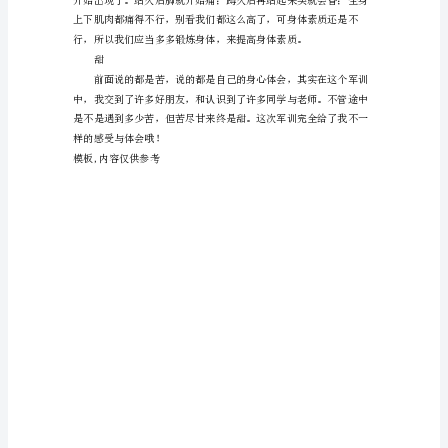
是
我
们
长
大
的
一
个
台
阶，
一
个
过