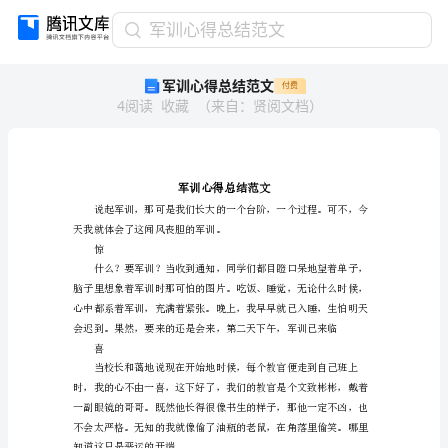
军
军训心得总结范文
训
军训心得总结范文
付费
心
4
阅读
收藏
（
来自
：
贤阅文档
）
得
总
结
范
文
军
训
天我就体会了这闻风丧胆的军训。