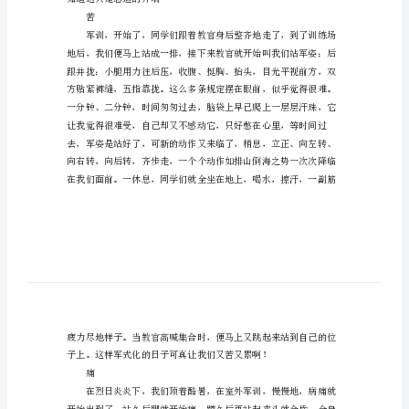
心
惊
得
总
结
范
文
喜
说
起
军
训，
知道这只是恶运的开端
那
苦
可