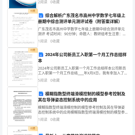
2
阅读
0
收藏
新、企业风险、企业活力四个维度对企业发展情况进行
当
评价。
付费
综合解析广东茂名市高州中学数学七年级上
收
册期中综合测评单元测评试卷（附答案详解）
到
广东茂名市高州中学数学七年级上册期中综合测评单元
测评 考试时间：90分钟；命题人：教研组考生注意：
通
1、本卷分第I卷（选择题）和第Ⅱ卷（非选择题）两部
1
阅读
0
收藏
分，满分100分，考试时间90分钟2、答卷前，考生务
知，
付费
2024年公司新员工入职第一个月工作总结样
同
本
2024年公司新员工入职第一个月工作总结样本公司新员
学
工入职第一个月工作总结____年X月X日，我有幸加入了
XXX公司，开始了我的职业生涯。在这一个月的时间里，
5
阅读
0
收藏
们
我获得了很好的培训和学习机会，同时也遇到了
都
模糊指数型终端滑模控制的模型参考控制及
其在导弹姿态控制系统中的应用
目
模糊指数型终端滑模控制的模型参考控制及其在导弹姿
瞪
态控制系统中的应用模糊指数型终端滑模控制的模型参
考控制及其在导弹姿态控制系统中的应用摘要：导弹姿
1
阅读
0
收藏
态控制是导弹系统中至关重要的一环，其中控制算法的
口
设计和应
付费