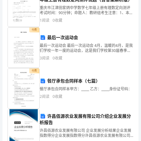
丧
重庆市江津田家炳中学数学七年级上册有理数定向测评
考试时间：90分钟；命题人：教研组考生注意：1、本卷
胆
分第I卷（选择题）和第Ⅱ卷（非选择题）两部分，满分
1
阅读
0
收藏
100分，考试时间90分钟2、答卷前，考生务必用
的
付费
样的感受与体会哦！
最后一次运动会
军
模板,内容仅供参考
最后一次运动会 最后一次运动会 4月，温暖的4月，是我
训。
们学校一年一度的运动会，这是我们学校第30届春季趣
味运动会，这是我们小学生涯最后一次运动会了，大家
3
阅读
0
收藏
都很珍惜。 昨
惊
付费
餐厅承包合同样本（七篇）
餐厅承包合同样本甲方：_____ 乙方：_____身份证号码：
什
2
阅读
0
收藏
么？
要
许昌佰源农业发展有限公司介绍企业发展分
析报告
军
许昌佰源农业发展有限公司 企业发展分析结果企业发展
指数得分企业发展指数得分许昌佰源农业发展有限公司
训？
综合得分说明：企业发展指数根据企业规模、企业创