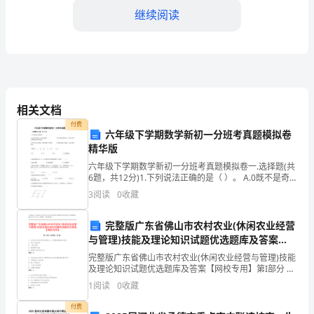
爱
继续阅读
的
朋
友
们：
并将其内化为自己的自觉行为。
相关文档
大
付费
六年级下学期数学新初一分班考真题模拟卷
家
精华版
六年级下学期数学新初一分班考真题模拟卷一.选择题(共
好！
6题，共12分)1.下列说法正确的是（ ）。 A.0既不是奇
数，也不是偶数 B.相关联的两种量，不成正比例关系就
很
3
阅读
0
收藏
成反比例关系
荣
完整版广东省佛山市农村农业(休闲农业经营
与管理)技能及理论知识试题优选题库及答案
幸
【网校专用】
完整版广东省佛山市农村农业(休闲农业经营与管理)技能
情况的能力。
能
及理论知识试题优选题库及答案【网校专用】第I部分 单
选题（50题）1. 休闲农业项目在吸引游客时,以下哪种策
1
阅读
0
收藏
够
略最为有效?A: 举办大型活动B: 降
付费