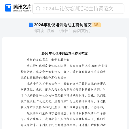
2024
2024年礼仪培训活动主持词范文
年
2024年礼仪培训活动主持词范文
付费
礼
4
阅读
收藏
（
来自
：
尚阅文库
）
仪
培
训
活
动
主
持