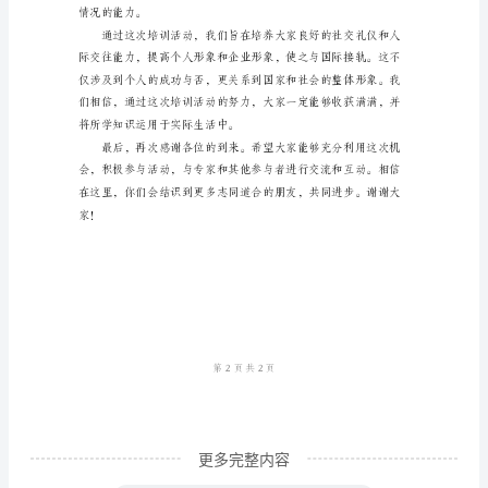
持
词
和帮助。
范
文
尊
敬
的
各
位
嘉
宾，
亲
更多完整内容