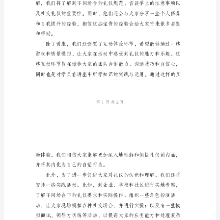
词
家致以最诚挚的问候
范
文
2024
年
礼
仪
培
训
活
动
主