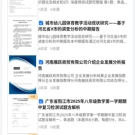
礼
识理论及相关知识》深度预测试题完整版 第1题：单选题
(本题1分)边际消费递减规律是（ ）的前提之一。 A.生命
1
阅读
0
收藏
周期理论B.凯恩斯消费理论C.持
仪
城市幼儿园体育教学活动现状研究——基于
培
河北省X市的调查分析的中期报告
训
城市幼儿园体育教学活动现状研究——基于河北省X市的
调查分析的中期报告本中期报告通过对河北省X市的城市
活
幼儿园进行调查分析，旨在了解其体育教学活动的现
4
阅读
0
收藏
状，并提出改进建议。具体内容如下：一、调查方法本
动。
次调查
河南展跃商贸有限公司介绍企业发展分析报
我
告
河南展跃商贸有限公司 企业发展分析结果企业发展指数
是
得分企业发展指数得分河南展跃商贸有限公司综合得分
说明：企业发展指数根据企业规模、企业创新、企业风
今
2
阅读
0
收藏
险、企业活力四个维度对企业发展情况进行评价。该企
业的
天
付费
广东省阳江市2025年八年级数学第一学期期
中复习检测试题含解析
的
广东省阳江市2025年八年级数学第一学期期中复习检测
主
试题含解析一、单选题（本题共8小题，每题5分，共40
分）1、如图，C、E和B、D、F分别在∠GAH的两边
1
阅读
0
收藏
持
上，且AB=BC=CD=DE=EF，若∠A=