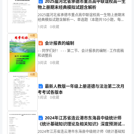
站
2025届河北省承德市重点高中联谊校高一生
物上册期末经典模拟试题含解析
在
2025届河北省承德市重点高中联谊校高一生物上册期末
经典模拟试题含解析一、单选题（本题共10小题，每题3
这
分，共30分）1、科学家常用哺乳动物红细胞作为材料研
1
阅读
0
收藏
究细胞膜的组成，主要原因是A．哺乳动物成熟红
里，
将所学知识运用于实际生活中。
付费
为
会计报表的编制
- - 同学们好！ - - - 第二节、会计报表的编制 - 工作底稿
大
和调整后
3
阅读
0
收藏
家
介
付费
家！
绍
最新人教版一年级上册道德与法治第二次月
考考试各版本
本
1
阅读
0
收藏
次
2024
2024年江苏省连云港市东海县中级统计师
《统计基础知识理论及相关知识》深度预测试题
年
完整版
2024年江苏省连云港市东海县中级统计师《统计基础知