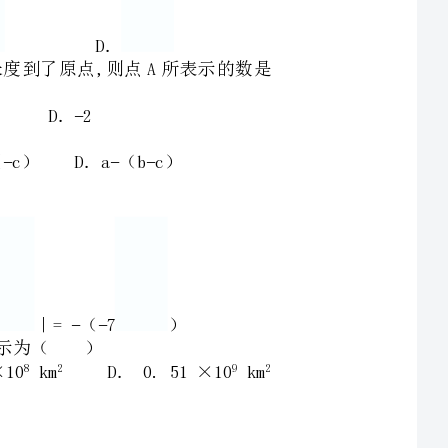
A．51×10kmB．5.1×10kmC．5.1×10kmD．0.51×10km
72728292
A．与B．−与C．与D．与