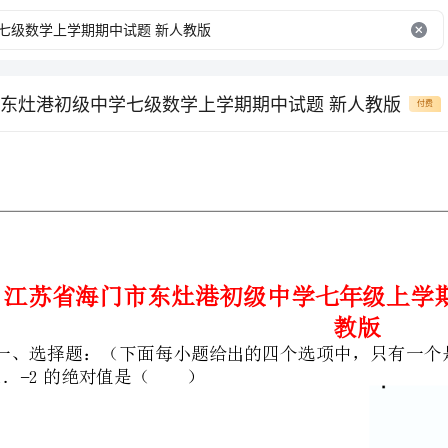
东灶港初级中学七级数学上学期期中试题 新人教版
付费
江苏省海门市东灶港初级中学七年级上
教版
一、选择题：（下面每小题给出的四个选项中，只有一个是正确的．每题2分，
1．−2的绝对值是（）
A．2B．−2C．D．
A．4B．−4C．±4D．−2