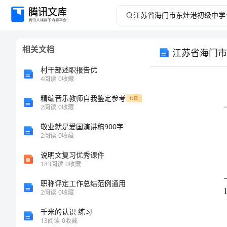
江
苏
相关文档
江苏省海门市
省
村干部述职报告优
海
4
阅读
0
收藏
精编音乐教师自我鉴定参考
门
付费
2
阅读
0
收藏
市
敬业就是爱国演讲稿900字
2
阅读
0
收藏
东
说明文复习优秀课件
183
阅读
0
收藏
灶
职称评定工作总结范例通用
港
2
阅读
0
收藏
千米的认识 练习
（）
初
13
阅读
0
收藏