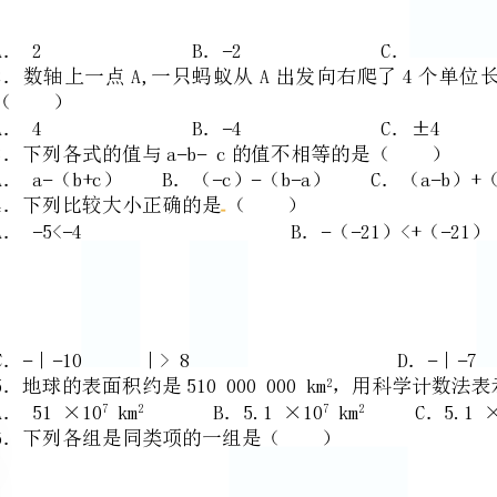
3．下列各式的值与a−b−c的值不相等的是（）
A．a−（b+c）B．（−c）−（b−a）C．（a−b）+（−c）D．a−（b−c）
4．下列比较大小正确的是（）
A．−5<−4B．−（−21）<+（−21）
C．−｜−10｜>8D．−｜−7｜=−（−7）
5．地球的表面积约是510000000km，用科学计数法表示为（）
2
6．下列各组是同类项的一组是（）
7．下列说法中错误的是（）