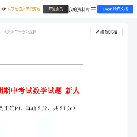
立享超值文库资源包
我的资料库
开通会员
Login 腾讯文档
编辑文档
本文由三一办公提供
学期期中考试数学试题新人
共24分）
2．数轴上一点A,一只蚂蚁从A出发向右爬了4个单位长度到了原点,则点A所表示的数是