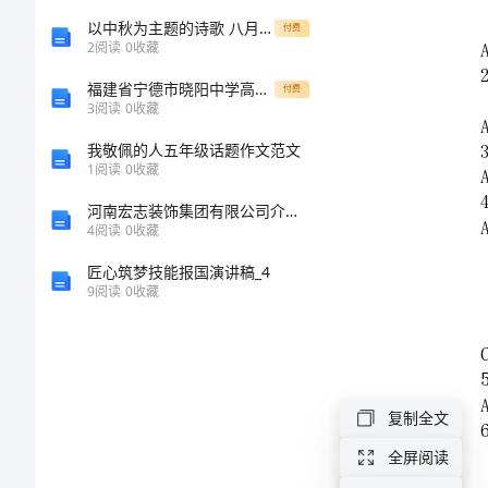
级
以中秋为主题的诗歌 八月十五中秋诗歌5篇
付费
2
阅读
0
收藏
中
福建省宁德市晓阳中学高三化学上学期期末试卷含解析
付费
3
阅读
0
收藏
学
我敬佩的人五年级话题作文范文
1
阅读
0
收藏
七
河南宏志装饰集团有限公司介绍企业发展分析报告
级
4
阅读
0
收藏
匠心筑梦技能报国演讲稿_4
数
9
阅读
0
收藏
学
上
复制全文
学
全屏阅读