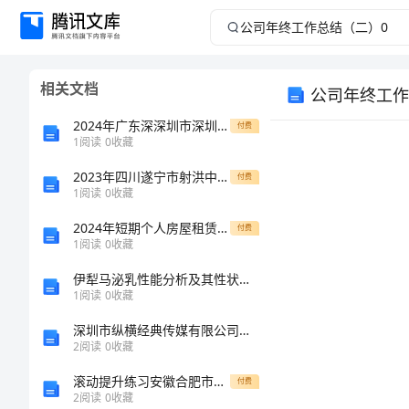
公
司
相关文档
公司年终工作
年
2024年广东深深圳市深圳中学高二数学第二学期期末统考试题含解析
付费
终
1
阅读
0
收藏
2023年四川遂宁市射洪中学数学八年级下册三角形专题练习试卷（含答案详解）
工
付费
1
阅读
0
收藏
作
2024年短期个人房屋租赁合同（3份范本）
付费
1
阅读
0
收藏
总
伊犁马泌乳性能分析及其性状间相关性研究的综述报告
1
阅读
0
收藏
结
深圳市纵横经典传媒有限公司介绍企业发展分析报告
（二）
2
阅读
0
收藏
滚动提升练习安徽合肥市庐江县二中物理北师大版八年级（下册）常见的光学仪器章节测试试卷（含答案解析）
付费
0
2
阅读
0
收藏