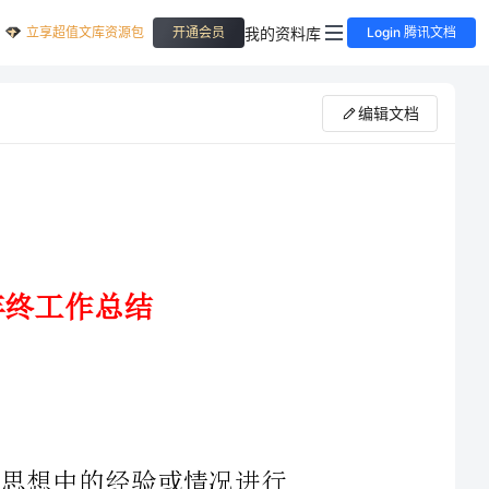
立享超值文库资源包
我的资料库
开通会员
Login 腾讯文档
编辑文档
习或思想中的经验或情况进行
及时找出错误并改正，不如我们来
怎么写总结吗。以下是小编收集整