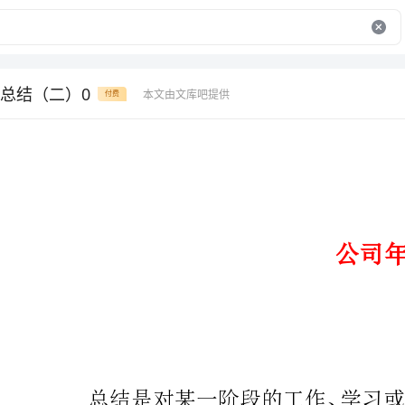
总结（二）0
本文由文库吧提供
付费
公司年终工作总结
总结是对某一阶段的工作、学
分析研究的书面材料，它能使我们
制定一份总结吧。那么你真的懂得