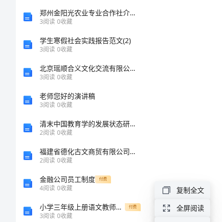
公
郑州金阳光农业专业合作社介绍企业发展分析报告
3
阅读
0
收藏
司
学生寒假社会实践报告范文(2)
年
3
阅读
0
收藏
终
北京瑶顺合义文化交流有限公司介绍企业发展分析报告
3
阅读
0
收藏
工
老师您好的演讲稿
作
3
阅读
0
收藏
结如下：
总
清末中国教育学的发展状态研究(1901-1911)的任务书
结
2
阅读
0
收藏
总
福建省德化古文商贸有限公司介绍企业发展分析报告
2
阅读
0
收藏
结
金融公司员工制度
付费
是
4
阅读
0
收藏
复制全文
对
小学三年级上册语文教师教学计划
全屏阅读
付费
3
阅读
0
收藏
某