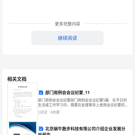
理
的
使
更多完整内容
用
继续阅读
人
才,
为
员
相关文档
工
部门周例会会议纪要_11
晋
工作学习中更加的努力。
部门周例会会议纪要部门周例会会议纪要5篇 在平日的
职、
生活或工作学习中，需要在处理事务上使用会议纪要的
次数愈发增多，会议纪要与会议记录不同，会议记录只
2
阅读
0
收藏
是一种客观的纪实材料。那么一般会议纪要是怎么写的
评
先、
北京蜗牛散步科技有限公司介绍企业发展分
析报告