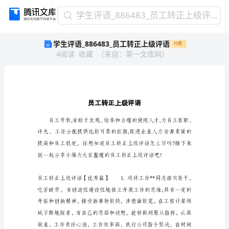
学
学生评语_886483_员工转正上级评语
生
学生评语_886483_员工转正上级评语
付费
评
4
阅读
收藏
（
来自
：
第一文库网
）
语
_886483_
员
工
转
正
上