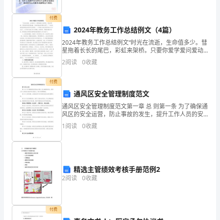
促
表现出色。
付费
进
2024年教务工作总结例文（4篇）
企
2024年教务工作总结例文“时光在流逝，生命值多少。彗
星拖着长长的尾巴，彩虹来架桥。只要你爱学爱问爱动
业
脑，天地间奇妙的问题你全明了。”当这首美妙的旋律在
2
阅读
0
收藏
我们的耳边回响时，一个学期又在我们的匆匆忙忙之中
人
付费
力
通风区安全管理制度范文
通风区安全管理制度范文第一章 总 则第一条 为了确保通
资
风区的安全运营，防止事故的发生，提升工作人员的安
全意识和应急能力，制定本管理制度。第二条 适用范
源
1
阅读
0
收藏
围：本制度适用于所有通风区的运营及管理工作。第三
条
素
质
精选主管绩效考核手册范例2
的
2
阅读
0
收藏
提
付费
高