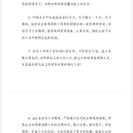
级
评
语
员
工
转
正
上
级
评
语
员