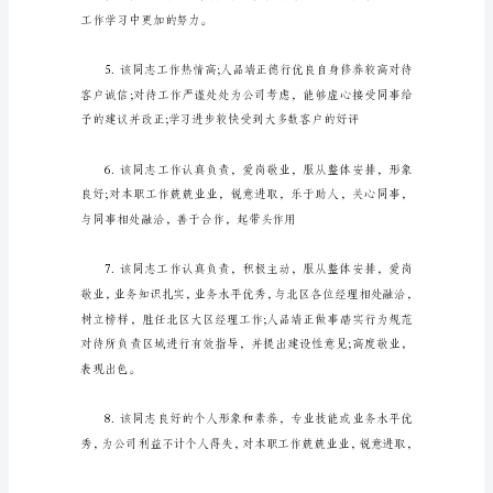
工
考
核,
有
的工作中取得出色的成绩。
助
于
发
现、
培
养
和
合