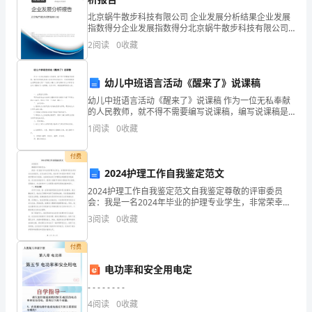
工
北京蜗牛散步科技有限公司 企业发展分析结果企业发展
资
指数得分企业发展指数得分北京蜗牛散步科技有限公司
综合得分说明：企业发展指数根据企业规模、企业创
2
阅读
0
收藏
新、企业风险、企业活力四个维度对企业发展情况进行
分
评价。
配
幼儿中班语言活动《醒来了》说课稿
提
幼儿中班语言活动《醒来了》说课稿 作为一位无私奉献
的人民教师，就不得不需要编写说课稿，编写说课稿是
提高业务素质的有效途径。写说课稿需要注意哪些格式
供
1
阅读
0
收藏
呢？下面是小编为大家收集的幼儿中班语言活动《醒来
比
付费
2024护理工作自我鉴定范文
较
2024护理工作自我鉴定范文自我鉴定尊敬的评审委员
可
会：我是一名2024年毕业的护理专业学生，非常荣幸有
机会参加这次自我鉴定。在过去的几年里，我在学习和
3
阅读
0
收藏
靠
实践中积累了丰富的护理知识与经验，也深刻体会到了
护
的
付费
电功率和安全用电定
依
- - - - - - - -
据,
4
阅读
0
收藏