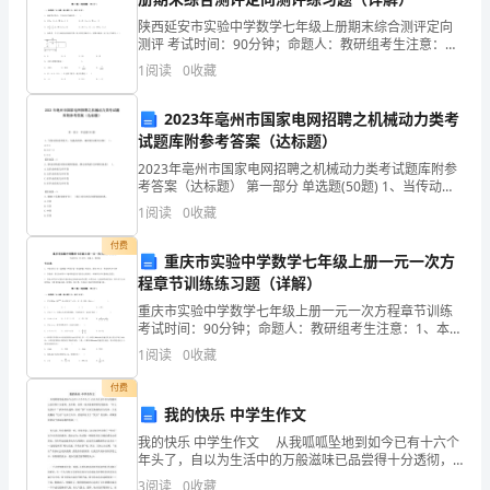
炒
陕西延安市实验中学数学七年级上册期末综合测评定向
测评 考试时间：90分钟；命题人：教研组考生注意：
花
1、本卷分第I卷（选择题）和第Ⅱ卷（非选择题）两部
1
阅读
0
收藏
分，满分100分，考试时间90分钟2、答卷前，考生务
生、
2023年亳州市国家电网招聘之机械动力类考
炸
试题库附参考答案（达标题）
像“烂泥”一样睡在哪里了。
麻
2023年亳州市国家电网招聘之机械动力类考试题库附参
考答案（达标题） 第一部分 单选题(50题) 1、当传动的
片，
功率较大，为提高效率，蜗杆的头数可以取( )。
1
阅读
0
收藏
A.Z=1B.Z=2～3C.Z=4
热
付费
重庆市实验中学数学七年级上册一元一次方
气
程章节训练练习题（详解）
重庆市实验中学数学七年级上册一元一次方程章节训练
似
考试时间：90分钟；命题人：教研组考生注意：1、本卷
分第I卷（选择题）和第Ⅱ卷（非选择题）两部分，满分
乎
1
阅读
0
收藏
100分，考试时间90分钟2、答卷前，考生务必用
窜
付费
我的快乐 中学生作文
满
我的快乐 中学生作文 从我呱呱坠地到如今已有十六个
年头了，自以为生活中的万般滋味已品尝得十分透彻，
了
多吃的。
未曾想，忽然一张问卷赫然摆在我面前：“什么是快乐？”
3
阅读
0
收藏