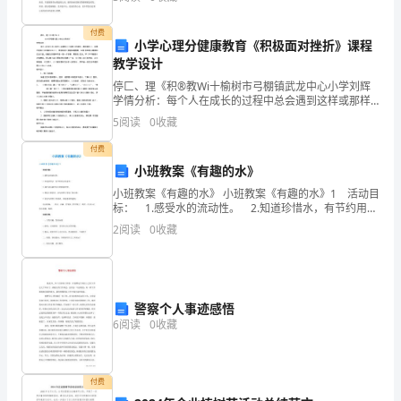
我却有些迷惘，望着“答”后面空荡荡的洁白发呆。
整
付费
个
小学心理分健康教育《积极面对挫折》课程
教学设计
屋
停匚、理《积®教Wi十榆树市弓棚镇武龙中心小学刘辉
学情分析：每个人在成长的过程中总会遇到这样或那样
子。
的挫折，遇到挫折 时，如果不能有顽强的毅力去应对，
5
阅读
0
收藏
很容易使处境越来越糟糕，从而 影响身心健康和生活质
老
量
付费
妈
小班教案《有趣的水》
小班教案《有趣的水》 小班教案《有趣的水》1 活动目
那
标： 1.感受水的流动性。 2.知道珍惜水，有节约用水
的意识。 3.通过活动激发幼儿的探索欲望。 4.愿意大
2
阅读
0
收藏
么
胆尝试，并与同伴分享自己的心得
是
去
警察个人事迹感悟
6
阅读
0
收藏
超
市
付费
购