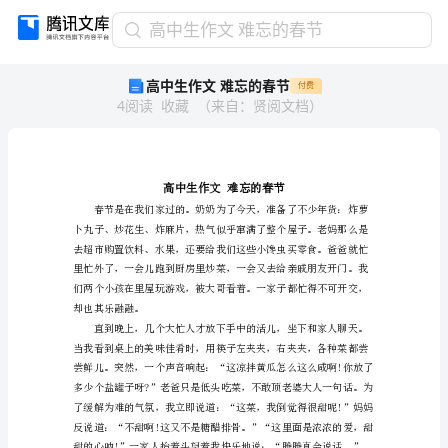
高
高中生作文 难忘的春节
中
高中生作文 难忘的春节
付费
生
4
阅读
收藏
（
来自
：
贤阅文档
）
作
文
难
忘
的
春
节