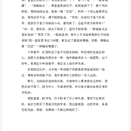
节
是
在
我
们
家
过
的。
奶
奶
为
了
今