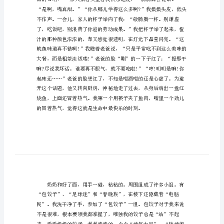
高
中
生
却也其乐融融。
作
文
难
忘
的
春
节
春