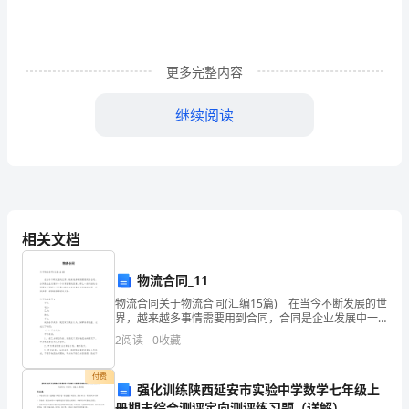
天，
准
备
更多完整内容
了
继续阅读
不
少
年
货：
相关文档
炸
物流合同_11
萝
物流合同关于物流合同(汇编15篇) 在当今不断发展的世
界，越来越多事情需要用到合同，合同是企业发展中一
卜
个非常重要的因素。那么一份详细的合同要怎么写呢？
2
阅读
0
收藏
以下是小编为大家收集的关于物流合同，仅供参考
丸
付费
子、
强化训练陕西延安市实验中学数学七年级上
册期末综合测评定向测评练习题（详解）