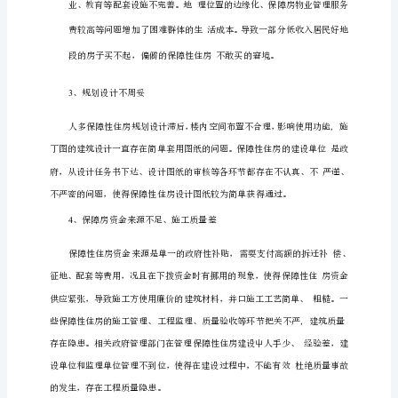
市
保
障
房
建
设
存
在
的
问
题
及
对