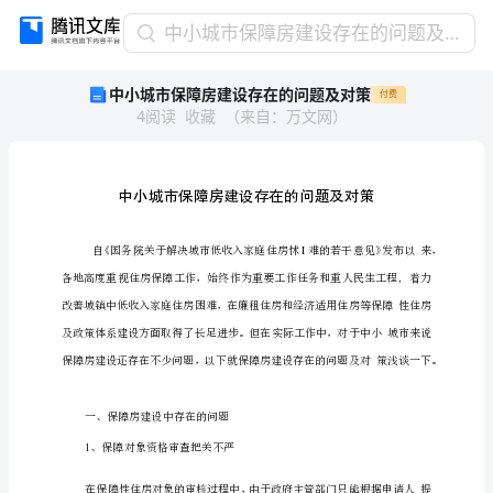
中
中小城市保障房建设存在的问题及对策
小
中小城市保障房建设存在的问题及对策
付费
城
4
阅读
收藏
（
来自
：
万文网
）
市
保
障
房
建
设
存