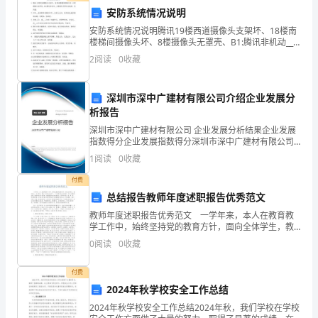
入
安防系统情况说明
安防系统情况说明腾讯19楼西道摄像头支架坏、18楼南
家
楼梯间摄像头坏、8楼摄像头无罩壳、B1:腾讯非机动__2
摄像头外罩壳无玻璃，待沟通。红外__系统软件对腾讯红
2
阅读
0
收藏
庭
外__信息无反应，经查实是通讯模块问题，
住
深圳市深中广建材有限公司介绍企业发展分
房
析报告
深圳市深中广建材有限公司 企业发展分析结果企业发展
怵
指数得分企业发展指数得分深圳市深中广建材有限公司
综合得分说明：企业发展指数根据企业规模、企业创
1
阅读
0
收藏
I
新、企业风险、企业活力四个维度对企业发展情况进行
评价。
付费
难
总结报告教师年度述职报告优秀范文
的
教师年度述职报告优秀范文 一学年来，本人在教育教
学工作中，始终坚持党的教育方针，面向全体学生，教
若
书育人，为人师表，确立“以学生为主体”，“以培养学生
度福利成效低下
0
阅读
0
收藏
主动发展”为中心的教学思想，重视学生的个性发展，重
干
付费
意
2024年秋学校安全工作总结
2
2024年秋学校安全工作总结2024年秋，我们学校在学校
见》