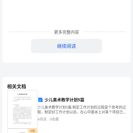
1
策
自
《国
更多完整内容
务
院
继续阅读
关
于
解
相关文档
决
城
少儿美术教学计划5篇
市
少儿美术教学计划5篇 制定工作计划的过程是个思考的过
程，制定好工作计划以后，在心中基本上对某个项目已
经有谱了，“胸有成竹”了。以下是小编整理的少儿美术教
低
4
阅读
0
收藏
学计划5篇(精选)，欢迎大家借鉴与参考!
收
付费