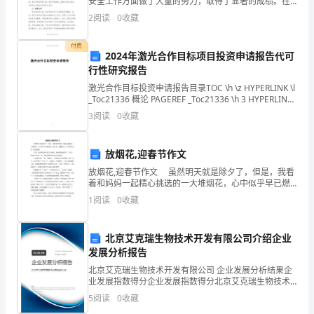
安全工作方面做了大量的努力，取得了显著的成绩。在
上级部门的支持下，学校安全工作人员和全体教职员工
发
2
阅读
0
收藏
紧密合作，不断改进和完善学校安全管理体系，有效保
布
付费
2024年激光合作目标项目投资申请报告代可
以
行性研究报告
激光合作目标投资申请报告目录TOC \h \z HYPERLINK \l
来，
_Toc21336 概论 PAGEREF _Toc21336 \h 3 HYPERLINK
\l _Toc12057 一、
各
3
阅读
0
收藏
地
放烟花,迎春节作文
高
放烟花,迎春节作文 虽然明天就是除夕了，但是，我看
着和妈妈一起精心挑选的一大堆烟花，心中似乎早已燃
度
烧起一团火苗，蠢蠢欲动，忍不住想先过一把烟花瘾。
1
阅读
0
收藏
于是，我央求妈妈先放几个烟花，妈妈爽快地容许
重
视
北京艾克瑞生物技术开发有限公司介绍企业
发展分析报告
住
北京艾克瑞生物技术开发有限公司 企业发展分析结果企
业发展指数得分企业发展指数得分北京艾克瑞生物技术
房
开发有限公司综合得分说明：企业发展指数根据企业规
5
阅读
0
收藏
模、企业创新、企业风险、企业活力四个维度对企业发