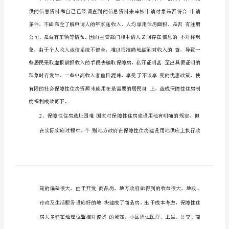
在
的
问
题
及
对
策
中
小
城