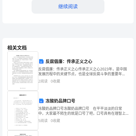
今
继续阅读
天
我
想
跟
相关文档
大
反腐倡廉：传承正义之心
家
反腐倡廉：传承正义之心传承正义之心2023年，是中国
发展历程中的关键节点，也是全球反腐斗争的重要年
谈
份。在这一年，中国将迎来第二轮全面深化改革，这是
2
阅读
0
收藏
改革开放以来的一次历史性跨越。同时，中国反腐斗争
也将进
谈
和客户的挑战。
一
冻酸奶品牌口号
冻酸奶品牌口号冻酸奶品牌口号 在平平淡淡的日常
个
中，大家最不陌生的就是口号了吧，口号具有在理智上
启发人们，在情感上打动人们的作用。还苦于找不到好
5
阅读
0
收藏
让
的口号？下面是小编为大家整理的冻酸奶品牌口号，供
大家
我