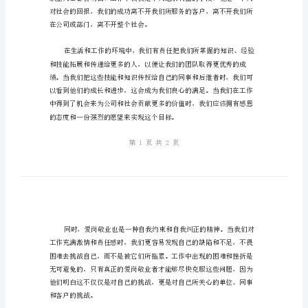
讲
大家好！
传
递
爱
岗
敬
业
师。
的
力
量
演
讲