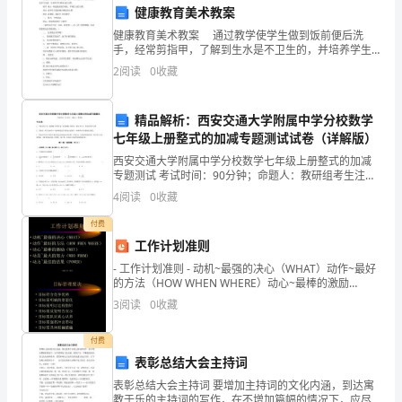
健康教育美术教案
们
健康教育美术教案 通过教学使学生做到饭前便后洗
些启示，从而变得更强大和
更
手，经常剪指甲，了解到生水是不卫生的，并培养学生
喝开水的习惯。 教学 重点 养成饭前便后吸收。不喝生
2
阅读
0
收藏
水的习惯。 难点 培养学生饭前便后吸收的习
强
大、
精品解析：西安交通大学附属中学分校数学
七年级上册整式的加减专题测试试卷（详解版）
更
西安交通大学附属中学分校数学七年级上册整式的加减
有
专题测试 考试时间：90分钟；命题人：教研组考生注
意：1、本卷分第I卷（选择题）和第Ⅱ卷（非选择题）两
4
阅读
0
收藏
部分，满分100分，考试时间90分钟2、答卷前，考
意
付费
义
工作计划准则
- 工作计划准则 - 动机~最强的决心（WHAT）动作~最好
的
步，成为真正的职业大师！
的方法（HOW WHEN WHERE）动心~最棒的激励
（WHY）动员~最大的努力（WHO WHOM）动力~最佳
话
3
阅读
0
收藏
的结果（
题：
谢谢收听！
付费
表彰总结大会主持词
传
表彰总结大会主持词 要增加主持词的文化内涵，到达寓
递
教于乐的主持词的写作，在不增加篇幅的情况下，应尽