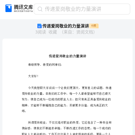
传
传递爱岗敬业的力量演讲
递
传递爱岗敬业的力量演讲
付费
爱
3
阅读
收藏
（
来自
：
贤阅文档
）
岗
敬
业
的
力
量
尊敬领导、亲爱的同事们：
演