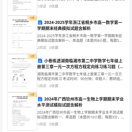
量增加文化内涵，寓教于乐，不断提高观众的文化知识
1
阅读
0
收藏
爱
和素养。采用和历史文化有关的表述方法去写作，以下
是精心
岗
付费
2024-2025学年浙江省桐乡市高一数学第一
学期期末经典模拟试题含解析
敬
2024-2025学年浙江省桐乡市高一数学第一学期期末经
业
典模拟试题含解析一、单选题（本题共8小题，每题5
分，共40分）1、若函数满足，且，，则A.1 B.3C. D.2、
2
阅读
0
收藏
的
已知函数在上是增函数，则的取值
付费
力
小卷练透湖南临湘市第二中学数学七年级上
册第三章一元一次方程方程定向练习练习题（含
量。
答案详解）
湖南临湘市第二中学数学七年级上册第三章一元一次方
程方程定向练习 考试时间：90分钟；命题人：教研组考
在
生注意：1、本卷分第I卷（选择题）和第Ⅱ卷（非选择
1
阅读
0
收藏
题）两部分，满分100分，考试时间90分钟2、答卷
我
付费
2024年广西钦州市高一生物上学期期末学业
们
水平测试模拟试题含解析
的
2024年广西钦州市高一生物上学期期末学业水平测试模
拟试题含解析一、单选题（本题共10小题，每题3分，共
工
30分）1、下列各组细胞器均具单层膜的是( )A．液泡
1
阅读
0
收藏
和核糖体 B．中心体和叶绿体C．内