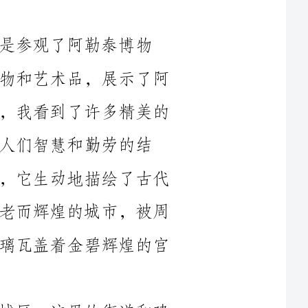
馆。这座博物馆收藏了大量珍贵的古代文物和艺术品，展示了阿
勒泰丰富的历史文化。在博物馆的展厅里，我看到了许多精美的
劳的结
晶。更令我感动的是展览馆里的一副壁画，它生动地描绘了古代
阿勒泰的繁荣景象。我仿佛看到了那个古老而辉煌的城市，被周
围群山环抱，城墙上挂着红色的旗帜，琉璃瓦盖着金碧辉煌的宫
除了博物馆，我还参观了阿勒泰的古城区。这里的街道和建
筑都保留着明清时期的风貌，走在街头仿佛穿越到了一个古老的
世界。古城区散发着一种古朴而宁静的氛围，街道两旁的建筑风
香的店
铺。在街道上，我看到了许多穿着传统服饰的人们，他们或是在