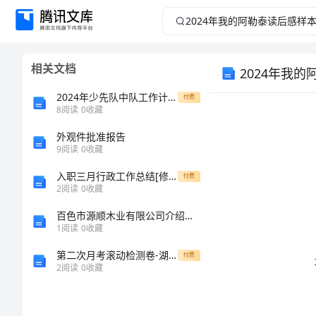
2024
年
相关文档
2024年我
我
2024年少先队中队工作计划范文
付费
的
8
阅读
0
收藏
阿
外观件批准报告
9
阅读
0
收藏
勒
入职三月行政工作总结[修改版]
付费
2
阅读
0
收藏
泰
百色市源顺木业有限公司介绍企业发展分析报告
1
阅读
0
收藏
读
第二次月考滚动检测卷-湖南张家界市民族中学八年级物理长度和时间的测量达标测试试卷（含答案解析）
付费
沧桑。
后
2
阅读
0
收藏
感