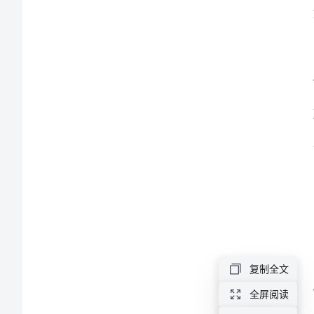
样
本
2024
年
我
的
阿
勒
泰
读
复制全文
后
全屏阅读
感