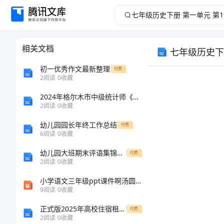
七
年
相关文档
七年级历史下
级
初一优秀作文最新整理
付费
历
2
阅读
0
收藏
2024年格尔木市中级统计师《统计工作实务》统考试题（附答案及解析）
史
2
阅读
0
收藏
下
幼儿园园长年终工作总结
付费
一、单项选择
6
阅读
0
收藏
册
幼儿园大班期末评语集锦与幼儿园大班活动教案-有趣的叶子汇编
付费
2
阅读
0
收藏
第
小学语文三年级ppt课件啊汤圆沪教版
一
9
阅读
0
收藏
正式版2025年高校住宿租赁合同
付费
单
2
阅读
0
收藏