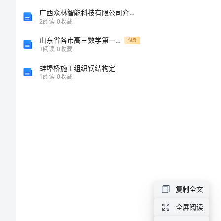
元
广西众林智能科技有限公司介绍企业发展分析报告
2
阅读
0
收藏
第
山东省各市高三数学第一次模拟 试题分类汇编 排列组合与二项式定理 理
付费
3
阅读
0
收藏
1
蚌埠桥施工组织钢结构定
1
阅读
0
收藏
课
《隋
朝
的
二、多项选择
统
复制全文
一
全屏阅读
与