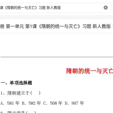
册 第一单元 第1课《隋朝的统一与灭亡》习题 新人教版
隋朝的统一与灭亡
题
1、隋朝建立于()
A．581年B．582年C．508年D．907年
2．隋文帝是()
A．杨广B．杨勇C．杨坚D．杨业
3．隋朝在我国历史上最重要的贡献()
A．统一南北B．创立科举制度C．开通大运河D．创立三省六部制