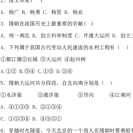
4．下列属于我国古代劳动人民建造的水利工程有（）
①都江堰②长城③大运河④赵州桥
A.①②B.③④C.①③D.②④
5．隋朝大运河共分四段，自北向南分别是（）
①永济渠②通济渠③邗沟④江南河
A．④①②③B．②①③④
C．①②③④D．④③②①
6．穿越时光隧道，今天北京的一个
过大运河的（）
A．永济渠B．通济渠C．邗沟D．江南河
题
1．隋朝在位皇帝有()
A．杨坚B．杨广C．杨勇D．杨业
2．隋朝的大运河连接了下列哪些河流?()