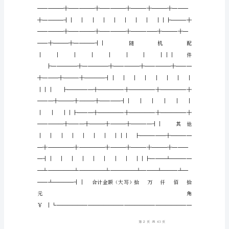
合
同
合
同
范
文
频
道
为
大
家
整
理