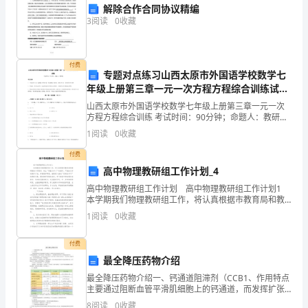
同》，
解除合作合同协议精编
供
3
阅读
0
收藏
大
付费
家
专题对点练习山西太原市外国语学校数学七
年级上册第三章一元一次方程方程综合训练试卷
学
（含答案详解）
山西太原市外国语学校数学七年级上册第三章一元一次
习
方程方程综合训练 考试时间：90分钟；命题人：教研组
考生注意：1、本卷分第I卷（选择题）和第Ⅱ卷（非选择
1
阅读
0
收藏
题）两部分，满分100分，考试时间90分钟2、答
参
付费
考。
高中物理教研组工作计划_4
高中物理教研组工作计划 高中物理教研组工作计划1
武
本学期我们物理教研组工作，将认真根据市教育局和教
研院的工作要求，树立“质量为中心”的意识，严格执行学
汉
1
阅读
0
收藏
校教学计划，开展教学研究，继续深入推进“促有
市
付费
最全降压药物介绍
移
最全降压药物介绍一、钙通道阻滞剂（CCB1、作用特点
动
主要通过阻断血管平滑肌细胞上的钙通道，而发挥扩张
血管降低血压的作用。L型钙通道阻滞剂：扩张外周血
8
阅读
0
收藏