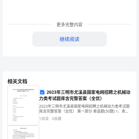
了
《武
更多完整内容
汉
继续阅读
市
移
动
电
相关文档
话
2023年三明市尤溪县国家电网招聘之机械动
机
力类考试题库含完整答案（全优）
买
2023年三明市尤溪县国家电网招聘之机械动力类考试题
库含完整答案（全优） 第一部分 单选题(50题) 1、表面
卖
粗糙值越小，则零件的( )A.耐磨性好B.配合精度高C.抗疲
1
阅读
0
收藏
劳强度差D.传动灵敏
合