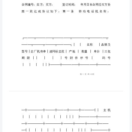
合
同
武
汉
市
移
动
电
话
机
买
卖