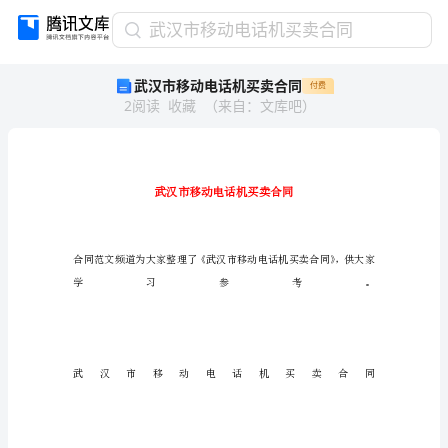
武
武汉市移动电话机买卖合同
汉
武汉市移动电话机买卖合同
付费
市
2
阅读
收藏
（
来自
：
文库吧
）
移
动
电
话
机
买
卖