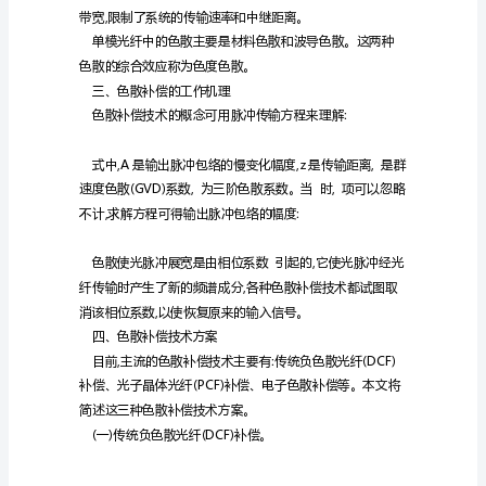
重
制
约
了
光
纤
通
国内外研究的热点。
信
二、色散定义及其种类
系
统
向
高
速