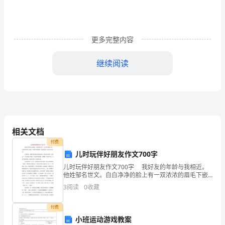
率、
大
更多完整内容
容
量、
继续阅读
长
中
继
距
相关文档
付费
离
儿时玩伴好朋友作文700字
的
儿时玩伴好朋友作文700字 我好友的年龄与我相近。
他姓邹名世文。白白净净的脸上有一双浓浓的眉毛下嵌
方
着一双炯炯有神眼睛。笑起来露出一排洁白的牙齿。
3
阅读
0
收藏
小的时候，我俩可是形影不离的好朋友
向
色散的综合效应称为色度色散。
付费
发
小班运动游戏教案