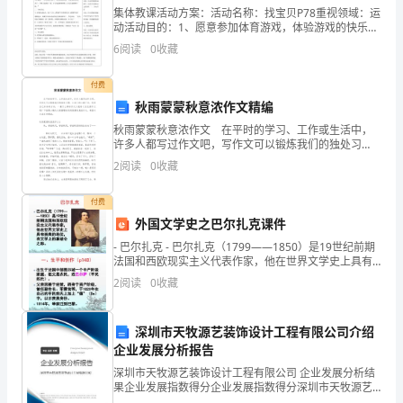
三、色散补偿的工作机理
集体教课活动方案：活动名称：找宝贝P78重视领域：运
展,
动活动目的：1、愿意参加体育游戏，体验游戏的快乐。
2、学着依据老师的口令行动。活动准备：各样小玩具假
6
阅读
0
收藏
因
设干，并藏在草地上也许大型玩具的不一样部位、小铃
此
付费
秋雨蒙蒙秋意浓作文精编
各
秋雨蒙蒙秋意浓作文 在平时的学习、工作或生活中，
许多人都写过作文吧，写作文可以锻炼我们的独处习
种
惯，让自己的心静下来，思考自己未来的方向。一篇什
2
阅读
0
收藏
么样的作文才能称之为优秀作文呢？下面是小编为大家
色
整理的秋
付费
散
外国文学史之巴尔扎克课件
补
- 巴尔扎克 - 巴尔扎克（1799——1850）是19世纪前期
法国和西欧现实主义代表作家，他在世界文学史上具有
偿
崇高的地位，有文学上的拿破仑之称。
2
阅读
0
收藏
技
深圳市天牧源艺装饰设计工程有限公司介绍
术
企业发展分析报告
便
深圳市天牧源艺装饰设计工程有限公司 企业发展分析结
四、色散补偿技术方案
果企业发展指数得分企业发展指数得分深圳市天牧源艺
装饰设计工程有限公司综合得分说明：企业发展指数根