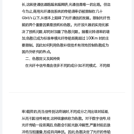
补
偿
技
术
研
体光纤和电子色散补偿。
究
摘
要
一、引言
色
散
已
经
严