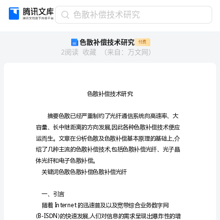
色
色散补偿技术研究
散
色散补偿技术研究
付费
补
2
阅读
收藏
（
来自
：
万文网
）
偿
技
术
研
究
色
散