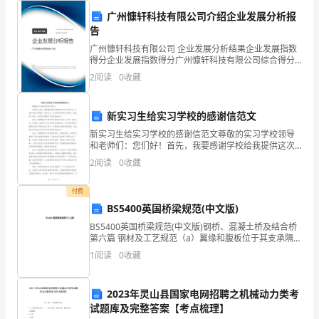
况进
史。
广州慷轩科技有限公司介绍企业发展分析报
告
但
广州慷轩科技有限公司 企业发展分析结果企业发展指数
得分企业发展指数得分广州慷轩科技有限公司综合得分
随
说明：企业发展指数根据企业规模、企业创新、企业风
2
阅读
0
收藏
险、企业活力四个维度对企业发展情况进行评价。该企
着
业的
素
新实习生给实习学校的感谢信范文
新实习生给实习学校的感谢信范文尊敬的实习学校领导
质
和老师们：您们好！首先，我要感谢学校给我提供这次
实习的机会，让我有幸成为贵校的一名实习生。在这段
教
2
阅读
0
收藏
时间的实习过程中，我收获了很多，也有很多需要学习
和改进的
育
付费
BS5400英国桥梁规范(中文版)
的
BS5400英国桥梁规范(中文版)钢桥、混凝土桥及结合桥
开
第六篇 钢材及工艺规范（a）翼缘和腹板位于其支承隔板
焊缝两侧，宽度各25倍板厚的带状范围内，符合BS
1
阅读
0
收藏
5996：1993的B4级；（b）梁的腹
展,
死
2023年灵山县国家电网招聘之机械动力类考
试题库及完整答案【考点梳理】
记