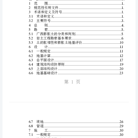
察
广西壮族自治区质量技术监督局发布
设
目次
前言
...............................................................................
1
范围
......................................................................
计
2
规范性引用文件
..........................................................
3
术语和定义及符号
......................................................
施
3.1
术语和定义
...............................................................
3.2
主要符号
...................................................................
4
总则
......................................................................
工
5
勘察
......................................................................
5.1
广西膨胀土的分类和判别
........................................
技
5.2
岩土工程勘察基本要求
............................................
5.3
土的胀缩性和膨胀土地基评价
................................
6
设计
......................................................................
术
6.1
一般规定
...................................................................
6.2
地基计算
...................................................................
6.3
总平面设计
...............................................................
规
6.4
建筑结构设防原则
....................................................
6.5
上部结构设计
...........................................................
程
6.6
地基基础设计
...........................................................
第1页