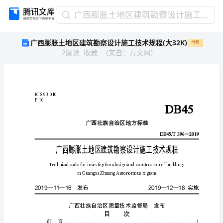
广
广西膨胀土地区建筑勘察设计施工技术规程(大32K)
西
广西膨胀土地区建筑勘察设计施工技术规程(大32K)
付费
膨
2
阅读
收藏
（
来自
：
万文网
）
胀
土
ICS93.010
地
P10
区
广西壮族自治区地方标准
建
广
西
膨
胀
土
地
区
建
筑
勘
察
设
计
施
工
技
术
规
程
筑
勘
inGuangxiZhuangAutonomousregions