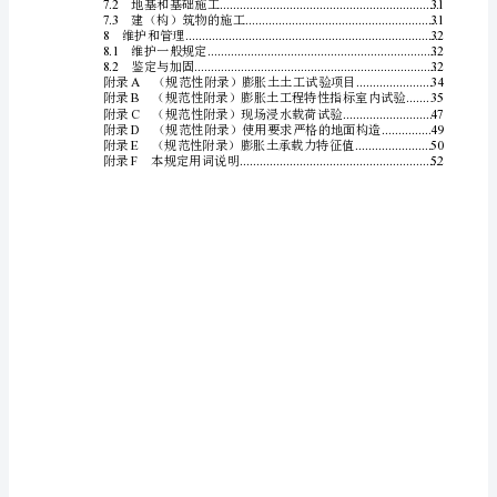
(大
32K)
ICS
93.010
6.7
坡地
..........................................................................
死
6.8
管道
..........................................................................
7
施工
......................................................................
记
7.1
一般规定
...................................................................
7.2
地基和基础施工
.......................................................
硬
7.3
建（构）筑物的施工
................................................
8
维护和管理
..................................................................
背
8.1
维护一般规定
...........................................................
8.2
鉴定与加固
...............................................................
是
A
附录（规范性附录）膨胀土土工试验项目
..............
B
附录（规范性附录）膨胀土工程特性指标室内
一
C
附录（规范性附录）现场浸水载荷试验
...................
D
附录（规范性附录）使用要求严格的地面构造
.......
种
E
附录（规范性附录）膨胀土承载力特征值
...............
F
附录本规定用词说明
.................................................
传
统