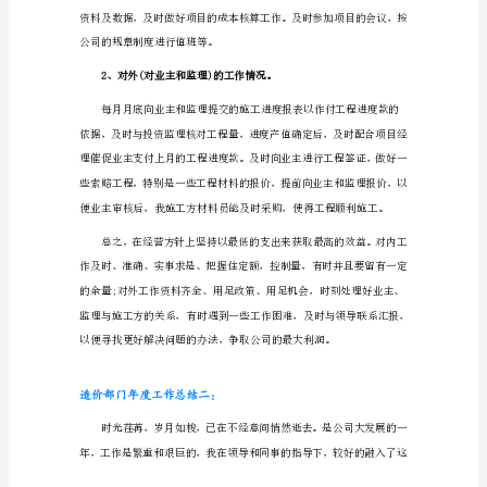
部
下达给工地施工负责人。
门
年
度
工
作
总
结
一:
20××
年
又
快