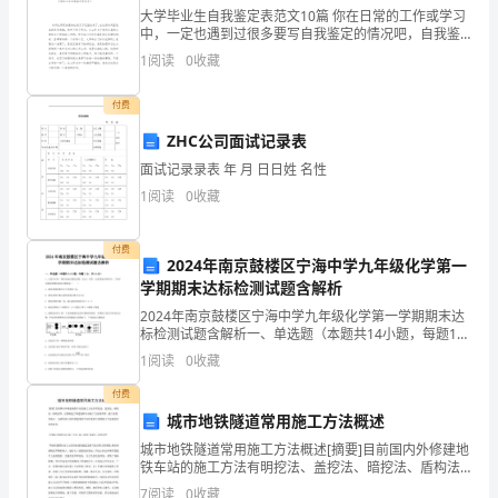
情
大学毕业生自我鉴定表范文10篇 你在日常的工作或学习
中，一定也遇到过很多要写自我鉴定的情况吧，自我鉴
况，
定是我们在生活中成就更好的自己的有效武器，帮助我
1
阅读
0
收藏
们更快的成长 。以下是小编精心为您推荐的大学毕
现
付费
简
ZHC公司面试记录表
单
面试记录录表 年 月 日日姓 名性
1
阅读
0
收藏
总
结
付费
2024年南京鼓楼区宁海中学九年级化学第一
如
学期期末达标检测试题含解析
2024年南京鼓楼区宁海中学九年级化学第一学期期末达
下：
标检测试题含解析一、单选题（本题共14小题，每题1
分，共14分）1、大蒜中含有一种有效成分硫化丙烯
作
1
阅读
0
收藏
（C3H6S）具有一定杀菌食疗的作用。下列有关硫化
为
付费
城市地铁隧道常用施工方法概述
一
城市地铁隧道常用施工方法概述[摘要]目前国内外修建地
铁车站的施工方法有明挖法、盖挖法、暗挖法、盾构法
个
等。主要阐述了修建地铁车站施工方法的原理、施工流
7
阅读
0
收藏