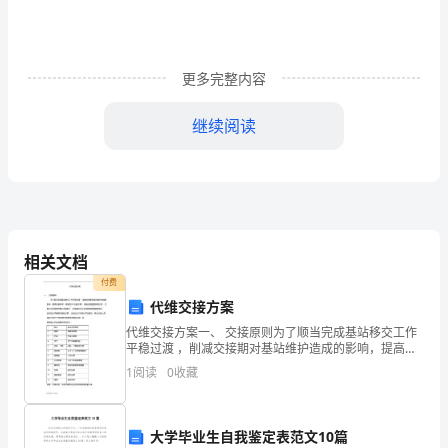
过
去
了，
更多完整内容
回
继续阅读
顾
今
年
来
相关文档
的
付费
代维交接方案
本
代维交接方案一、 交接原则为了顺当完成基站移交工作
平稳过渡 ，削减交接期对基站维护造成的影响，提高交
人
接效率，特制定本《交接方案》。基站交接是指铁塔公
1
阅读
0
收藏
公司的规章制度进行值班等。
司 、代维公司在原有代维公司帮助下 ，将现网在运行站
工
作
大学毕业生自我鉴定表范文10篇