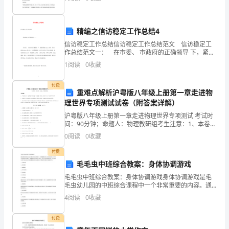
程、优缺点，为我国各大城市修建地铁车站时选择合理
项
的施
目
精编之信访稳定工作总结4
造价部门年度工作总结二：
部
信访稳定工作总结信访稳定工作总结范文 信访稳定工
作总结范文一： 在市委、 市政府的正确领导 下，紧紧
的
围绕“改革、发展、稳定”的大局，认真贯彻落实上级 有
1
阅读
0
收藏
关信
造
付费
重难点解析沪粤版八年级上册第一章走进物
价
理世界专项测试试卷（附答案详解）
员，
沪粤版八年级上册第一章走进物理世界专项测试 考试时
间：90分钟；命题人：物理教研组考生注意：1、本卷分
我
第I卷（选择题）和第Ⅱ卷（非选择题）两部分，满分100
0
阅读
0
收藏
分，考试时间90分钟2、答卷前，考生务必用0
能
付费
毛毛虫中班综合教案：身体协调游戏
按
毛毛虫中班综合教案：身体协调游戏身体协调游戏是毛
毛虫幼儿园的中班综合课程中一个非常重要的内容。通
照
过这些游戏，孩子们可以锻炼身体协调能力，提高身体
4
阅读
0
收藏
素质和身体平衡能力，有利于其身体健康发展。本篇文
公
章将为大
付费
司