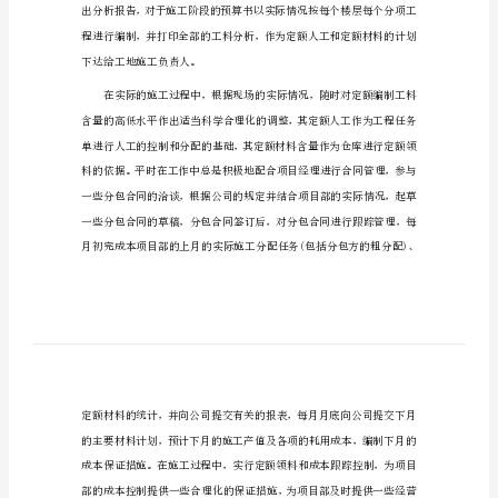
造价部门年度工作总结一:
造
价
部
下：
门
年
度
工
1、对内的工作情况。
作
总
结
造
价