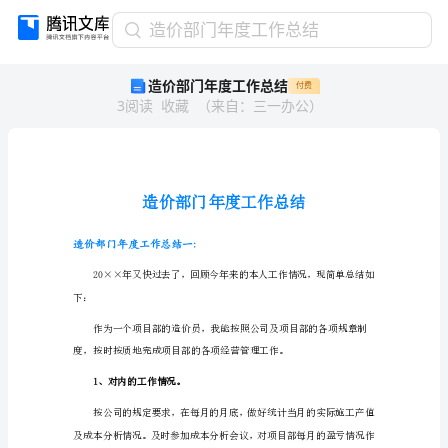
造
造价部门年度工作总结
价
造价部门年度工作总结
付费
部
3
阅读
收藏
（
来自
：
三一办公
）
门
年
度
工
作
总
结