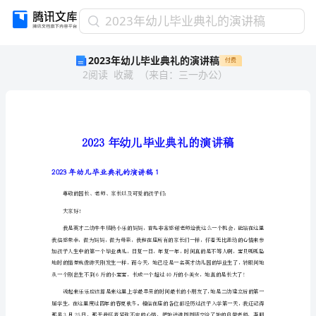
2023
2023年幼儿毕业典礼的演讲稿
年
2023年幼儿毕业典礼的演讲稿
付费
幼
2
阅读
收藏
（
来自
：
三一办公
）
儿
毕
业
典
礼
的
演