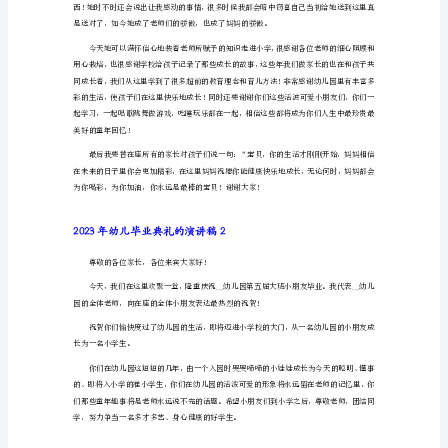
讲
稿
2023
年
幼
儿
毕
业
典
礼
的老师们。
的
演
讲