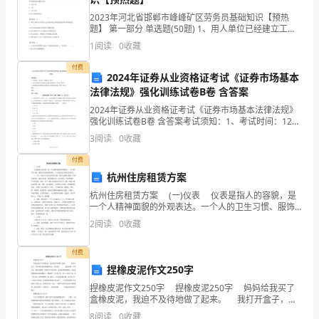
可
2023年河北省邯郸市峰峰矿区劳务员基础知识【预热
题】 第一部分 单选题(50题) 1、用人单位已经建立工
爱
会，由（ ）代表职工一方与用人单位通过平等协商签订
1
阅读
0
收藏
集体合同。A.上级工会B.工会C
的
美好的童年回忆！
付费
2024年证券从业资格证考试《证券市场基本
孩
法律法规》强化训练试卷B卷 含答案
2024年证券从业资格证考试《证券市场基本法律法规》
子
强化训练试卷B卷 含答案考试须知：1、考试时间：120
分钟，本卷满分为100分。 2、请首先按要求在试卷的指
3
阅读
0
收藏
们：
定位置填写您的姓名、准考证号等信息。 3
付费
大
杭州住房租赁方案
家
杭州住房租赁方案 (一)仪表 仪表是指人的容貌，是
2023年幼儿毕业典礼的演讲稿2
一个人精神面貌的外观表达。一个人的卫生习惯、服饰
好！
与形成和保持端庄、大方的仪表有着密切的关系。 1、
2
阅读
0
收藏
卫生：清洁卫生是仪容美的关键，是礼仪的根
尊敬的各位家长，各位来宾大家好！
我
付费
是
捏橡皮泥作文250字
捏橡皮泥作文250字 捏橡皮泥250字 妈妈给我买了
英
盒橡皮泥，我迫不及待地做了起来。 我打开盒子，拿
出那些色彩斑斓的彩泥，开始做了。 我打算做一个坦
8
阅读
0
收藏