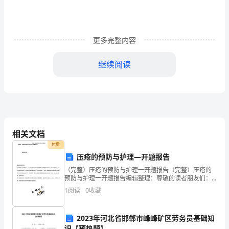
稿
1
更多完整内容
尊
敬
继续阅读
的
园
长、
老
相关文档
付费
师、
压疮的预防与护理—开题报告
家
（完整）压疮的预防与护理一开题报告（完整）压疮的
预防与护理一开题报告编辑整理：尊敬的读者朋友们：
长
这里是精品文档编辑中心，本文档内容是由我和我的同
1
阅读
0
收藏
事精心编辑整理后发布的，发布之前我们对 文中内容进
行仔细
以
2023年河北省邯郸市峰峰矿区劳务员基础知
及
识【预热题】