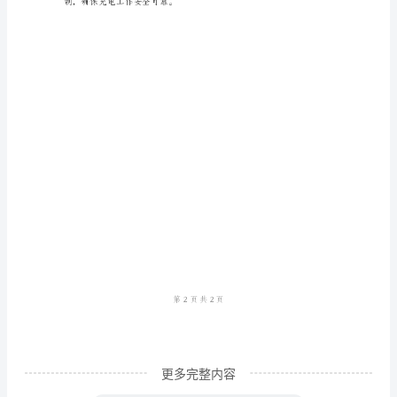
社
会
颇
为
常
见
的
一
种
活
动，
无
更多完整内容
论