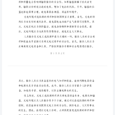
工
危
险
工危险源进行辨识。
源
辨
识
充
电
险。
工
作
是
现
代