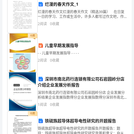
烂漫的春天作文_1
等，
烂漫的春天作文烂漫的春天作文（精选39篇） 在日复
一日的学习、工作或生活中，许多人都写过作文吧，作
都
文是人们把记忆中所存储的有关知识、经验和思想用书
2
阅读
0
收藏
面形式表达出来的记叙方式。那么问题来了，到底应如
需
何
付费
要
儿童早期发展指导
进
- - 儿童早期发展指导 - - - -
行
2
阅读
0
收藏
充
深圳市南北药行连锁有限公司石岩园岭分店
电。
介绍企业发展分析报告
然
深圳市南北药行连锁有限公司石岩园岭分店 企业发展分
析结果企业发展指数得分企业发展指数得分深圳市南北
而，
药行连锁有限公司石岩园岭分店综合得分说明：企业发
1
阅读
0
收藏
展指数根据企业规模、企业创新、企业风险、企业活力
充
四个
付费
铁硫族超导体超导电性研究的开题报告
电
铁硫族超导体超导电性研究的开题报告开题报告：题
目：铁硫族超导体超导电性研究研究背景和意义：自从