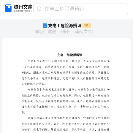
充
充电工危险源辨识
电
充电工危险源辨识
付费
工
3
阅读
收藏
（
来自
：
尚阅文库
）
危
险
源
辨
识
充
电