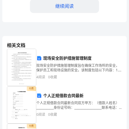
是
继续阅读
家
庭
用
相关文档
电
设
现场安全防护措施管理制度
备
现场安全防护措施管理制度旨在确保工作场所的安全，
保护员工和现场设施的安全。该制度包括以下内容：1.
规定各类工种和岗位的安全责任和义务，明确各岗位的
还
4
阅读
0
收藏
工作安全要求，确保员工理解并遵守安全规章制度。2.
是
付费
汽
个人正规借款合同最新
制，确保充电工作安全可靠。
个人正规借款合同最新合同双方甲方：（借款人姓名）
车
____________身份证号码：___________________联系电话：
____________________住址：___________
0
阅读
0
收藏
电
池
付费