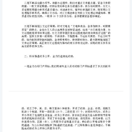
风
建
设
先
进
事
迹.doc
市
政
府