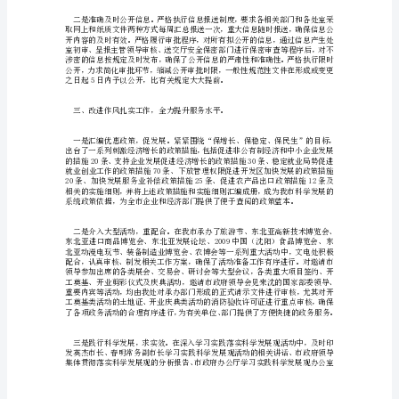
办
公
厅
文
电
处
行
高效的手段和工具。
风
建
设
先
进
事