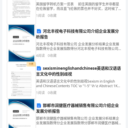
英国留学转机方案一览表 前往英国的留学生并非都是
力
在伦敦留学，而且直飞伦敦的票也并不好买，这时候了
解转机的知识就很重要了。跟着出guo的一起来看看英国
保
1
阅读
0
收藏
留学转机方案一览表。 目前，从天朝到英国的航
障
河北丰视电子科技有限公司介绍企业发展分
政
析报告
河北丰视电子科技有限公司 企业发展分析结果企业发展
令
指数得分企业发展指数得分河北丰视电子科技有限公司
综合得分说明：企业发展指数根据企业规模、企业创
畅
4
阅读
0
收藏
新、企业风险、企业活力四个维度对企业发展情况进行
评价。
通。
付费
sexisminenglishandchinese英语和汉语语
言文化中的性别歧视
一
英语和汉语语言文化中的性别歧视Sexism in English
是
and ChineseContents TOC \o "1-5" \h \z Abstract 1Key
words 1HYPERL
1
阅读
0
收藏
不
断
邯郸市润健医疗器械销售有限公司介绍企业
发展分析报告
提
邯郸市润健医疗器械销售有限公司 企业发展分析结果企
业发展指数得分企业发展指数得分邯郸市润健医疗器械
高
销售有限公司综合得分说明：企业发展指数根据企业规