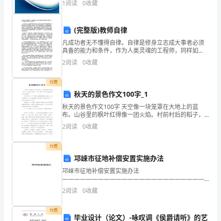
1
阅读
0
收藏
模、企业创新、企业风险、企业活力四个维度对企业发
公
展情
文
(完整版)教师自律
凡成功者无不懂得自律。自律是修身立志成大事者必须
办
具备的能力和条件，作为人类灵魂的工程师，同样如
此。 从本质上讲，自律就是你被迫行动前，有勇气自动
2
阅读
0
收藏
理
去做你必须做的事情。自律往往和你不愿做或懒
质
付费
秋天的景色作文100字_1
量。
秋天的景色作文100字 天空像一块笼罩在大地上的蓝
办
布。山谷里的枫叶红得像一团火焰。村前村后的稻子，
低头弯腰，在秋风中默默等待着人们去收割。 半空中排
2
阅读
0
收藏
成“人”字形的大雁群唱着歌儿告别人们，
文
付费
工
邛崃市征地补偿安置实施办法
作
邛崃市征地补偿安置实施办法
——————————————————————————
是
作者：
2
阅读
0
收藏
——————————————————————————
个
日期： 邛崃市征地补偿安置实施办法第
付费
毕业设计（论文）-咏叹调《侯爵请听》的艺