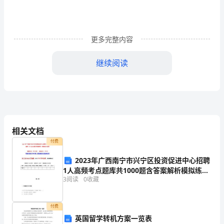
迹
一、
更多完整内容
优
质
继续阅读
高
效
做
好
相关文档
提高政府政务公开和公共服务水平。
付费
公
2023年广西南宁市兴宁区投资促进中心招聘
文
1人高频考点题库共1000题含答案解析模拟练习
办
3
阅读
0
收藏
试卷
理，
付费
全
英国留学转机方案一览表