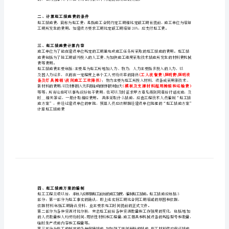
据
一、依据的法规文件
和
1
、标准施工招标文件
11.6工期提前
规
由监
则
《建设工程施工合同（示范文本）
7.9提前竣工
计
算
与
申
请
赶
工
二、计算赶工措施费的条件