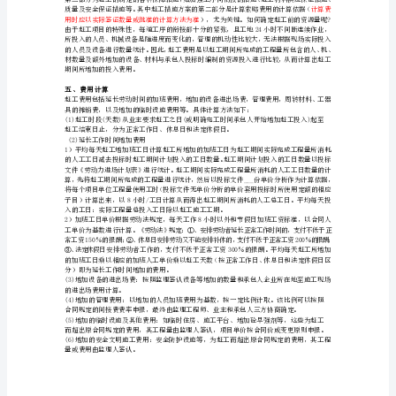
费
的
依
三、赶工措施费计算内容
据
和
费等费用。
规
则
夜间施工工效降低
备及
灯具摊销
\)
新材料的费
用，以及材料投入太多而造成的材料损耗加大
摘
__
时相关
录：
ALU670
计算赶工措施费
引
言
当