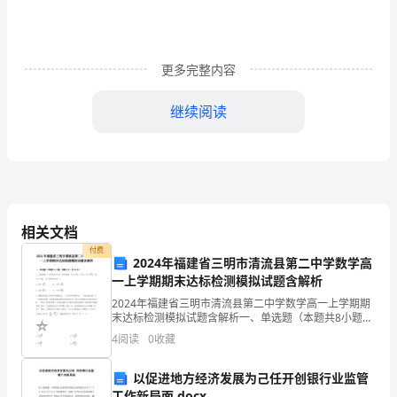
前，
我
更多完整内容
国
赶
继续阅读
工
四、赶工措施方案的编制
措
依据材料包
施
补
相关文档
临时生产设施内容和工程量等。
付费
偿
2024年福建省三明市清流县第二中学数学高
一上学期期末达标检测模拟试题含解析
费
用时应以实际签证数量或批准的计算方法为准
2024年福建省三明市清流县第二中学数学高一上学期期
用
末达标检测模拟试题含解析一、单选题（本题共8小题，
每题5分，共40分）1、已知函数是定义在上的奇函数，
4
阅读
0
收藏
当时，，则当时，的表达式是（）A. B.C.
在
以促进地方经济发展为己任开创银行业监管
施
工作新局面.docx
期间所增加的投入费用。