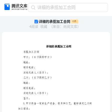
详
详细的承揽加工合同
细
详细的承揽加工合同
付费
的
4
阅读
收藏
（
来自
：
尚阅文库
）
承
揽
加
工
合
同
承揽加工合同
详
甲方：（以下简称甲方）