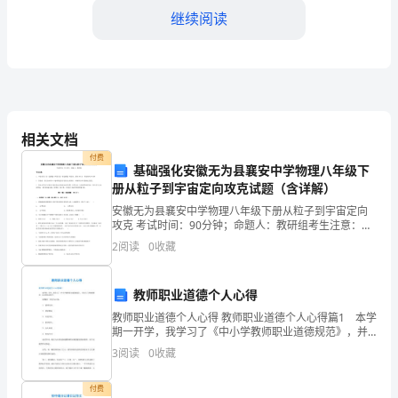
继续阅读
电
话：
法
定
相关文档
代
第三条加工价格
付费
基础强化安徽无为县襄安中学物理八年级下
表
册从粒子到宇宙定向攻克试题（含详解）
人
安徽无为县襄安中学物理八年级下册从粒子到宇宙定向
同总金额的（具体比例）。
攻克 考试时间：90分钟；命题人：教研组考生注意：
1、本卷分第I卷（选择题）和第Ⅱ卷（非选择题）两部
（签
2
阅读
0
收藏
分，满分100分，考试时间90分钟2、答卷前，考生务
字）：
教师职业道德个人心得
乙
教师职业道德个人心得 教师职业道德个人心得篇1 本学
付款，收到预付款后开始加工。
期一开学，我学习了《中小学教师职业道德规范》，并
方：
进行了详细的解读，这让我受益很多。 新规范一共分
3
阅读
0
收藏
为6条： 1、爱国守法; 2、爱岗敬业;
（以
付费