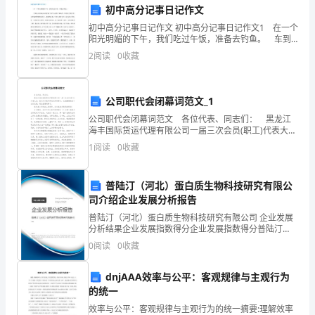
下
初中高分记事日记作文
简
初中高分记事日记作文 初中高分记事日记作文1 在一个
阳光明媚的下午，我们吃过午饭，准备去钓鱼。 车到
称
达目的地以后我们租了鱼竿，我要了跟海竿，哥哥要了
约定支付相应费用。
2
阅读
0
收藏
根手竿。走在临时搭建的木桥上，我胆战心惊，生怕又
乙
第四条品质要求
方）
公司职代会闭幕词范文_1
公司职代会闭幕词范文 各位代表、同志们： 黑龙江
地
海丰国际货运代理有限公司一届三次会员(职工)代表大
会，经过与代表和同志们共同努力，已经圆满完成了会
址：
1
阅读
0
收藏
议议程，现在就要闭幕了。 我代表公司党政工青
联
普陆汀（河北）蛋白质生物科技研究有限公
系
司介绍企业发展分析报告
普陆汀（河北）蛋白质生物科技研究有限公司 企业发展
出，甲方将负责解决。
电
分析结果企业发展指数得分企业发展指数得分普陆汀
（河北）蛋白质生物科技研究有限公司综合得分说明：
话：
0
阅读
0
收藏
企业发展指数根据企业规模、企业创新、企业风险、企
业活力
法
dnjAAA效率与公平：客观规律与主观行为
的统一
定
第五条交货时间
效率与公平：客观规律与主观行为的统一摘要:理解效率