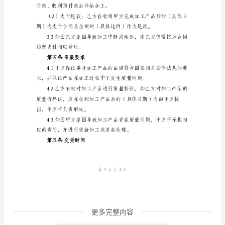
同
作协议：
甲
第一条合同目的
方：
（以
下
第二条加工内容
简
称
甲
方）
地
址：
联
更多完整内容
系