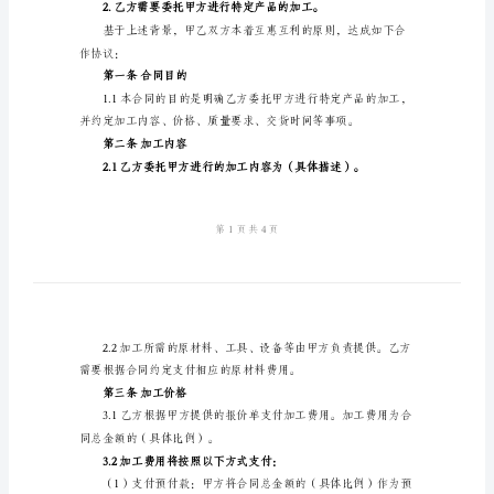
细
地址：
的
联系电话：
承
法定代表人（签字）：
揽
乙方：（以下简称乙方）
加
地址：
工
联系电话：
合
法定代表人（签字）：
同
承
鉴于：
揽
加
加工需求；
工
合