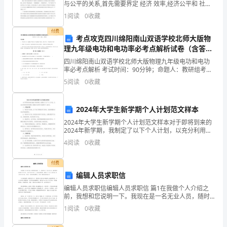
代
与公平的关系,首先需要界定 经济 效率,经济公平和 社会
公平三个范畴:马克思在《资本论》中对资本社会权力的
1
阅读
0
收藏
分析 ,通过揭示经济效率与经济公平在资本
表
付费
考点攻克四川绵阳南山双语学校北师大版物
人
理九年级电功和电功率必考点解析试卷（含答案
（签
详解）
四川绵阳南山双语学校北师大版物理九年级电功和电功
率必考点解析 考试时间：90分钟；命题人：教研组考生
字）：
注意：1、本卷分第I卷（选择题）和第Ⅱ卷（非选择题）
5
阅读
0
收藏
两部分，满分100分，考试时间90分钟2、答卷前
鉴
2024年大学生新学期个人计划范文样本
于：
2024年大学生新学期个人计划范文样本对于即将到来的
1.
2024年新学期，我制定了以下个人计划，以充分利用时
间和资源，提高自己的学习成绩和个人能力。一、学业
4
阅读
0
收藏
甲
计划1. 制定学习目标：定下每门课程的学习目标，
方
付费
编辑人员求职信
具
编辑人员求职信编辑人员求职信 篇1在我做个人介绍之
前，我想和您说明一下。我现在是一名无业人员，随时
备
都可以到贵公司工作，之前工作过几年了，因为各种原
1
阅读
0
收藏
因，我离开了公司，我开始了自己的无业之路，在经过
一
一段时