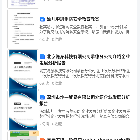
资质
空
企
产品服务
业
幼儿中班消防安全教育教案
发
教案幼儿中班消防安全教育教案一、引言1.1设计背景：
为了提高幼儿的消防安全意识，增强自我保护能力，特
展
制定本教案。1.2适用范围：中班幼儿1.3教学意义：通过
6
阅读
0
收藏
本教案的学习，使幼儿了解消防安全知识，提高
指
北京隐身科技有限公司承德分公司介绍企业
数
2
发展分析报告
得
北京隐身科技有限公司承德分公司 企业发展分析结果企
业发展指数得分企业发展指数得分北京隐身科技有限公
分
司承德分公司综合得分说明：企业发展指数根据企业规
0
阅读
0
收藏
模、企业创新、企业风险、企业活力四个维度对企业发
杭
展情
深圳市坤一贸易有限公司介绍企业发展分析
州
报告
天
深圳市坤一贸易有限公司 企业发展分析结果企业发展指
数得分企业发展指数得分深圳市坤一贸易有限公司综合
得分说明：企业发展指数根据企业规模、企业创新、企
阙
2
阅读
0
收藏
业风险、企业活力四个维度对企业发展情况进行评价。
该企
科
付费