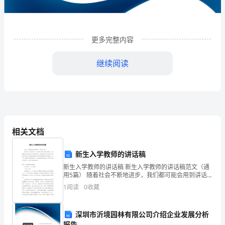
有
限
更多完整内容
公
继续阅读
司
舟
山
分
相关文档
公
新生入学教师的讲话稿
司
新生入学教师的讲话稿 新生入学教师的讲话稿范文（通
1
企业发展分析结果
企
用5篇） 随着社会不断地进步，我们都可能会用到讲话
稿，讲话稿是在公务活动中针对特定场合，面对特定听
1
阅读
0
收藏
业
众发表口头讲话的文稿。相信很多朋友都对
1.1
发
企业发展指数得分
深圳市沂境园林有限公司介绍企业发展分析
报告