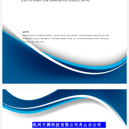
舟
山
分
专业品质权威
公
司
介
绍
企
业