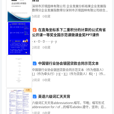
展
深圳市沂境园林有限公司 企业发展分析结果企业发展指
分
数得分企业发展指数得分深圳市沂境园林有限公司综合
得分说明：企业发展指数根据企业规模、企业创新、企
5
阅读
0
收藏
析
业风险、企业活力四个维度对企业发展情况进行评价。
该企
结
在直角坐标系下二重积分的计算的公式有省
公开课一等奖全国示范课微课金奖PPT课件
果
- x - O - D - - - y - y
企
2
阅读
0
收藏
业
发
中国银行业协会银团贷款合同示范文本
中国银行业协会银团贷款合同示范文本（作为借款人）
展
[,]（作为牵头行）[•][・][,]（作为贷款人）和[・]（作为
代理行）人民币[]元美元[]元流动资金银团贷款合同.（第
指
2
阅读
0
收藏
1.0版）[r年"月[•]日
1.2
企业画像
数
付费
英语六级词汇天天背
得
类别
六级词汇天天背abbreviationn.缩写，节略；缩写形式
分
abbreviation for / of ...的缩写abidev.遵守，坚持；忍
空
行业
受，容忍（常用与否定或疑问句）Abide b
1
阅读
0
收藏