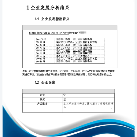
发
展
分
析
免责声明:
报
如需引用或合作，请与我方联系:
告
杭
州
天
阙
1
科
技