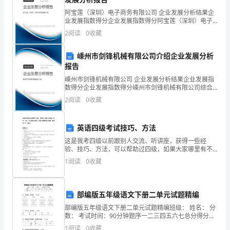
维
阿宝莲（深圳）电子商务有限公司 企业发展分析结果企
修
业发展指数得分企业发展指数得分阿宝莲（深圳）电子
（二）监理工作目标
商务有限公司综合得分说明：企业发展指数根据企业规
2
阅读
0
收藏
区
模、企业创新、企业风险、企业活力四个维度对企业发
展情
工
嵊州市剑锋机械有限公司介绍企业发展分析
报告
程
嵊州市剑锋机械有限公司 企业发展分析结果企业发展指
数得分企业发展指数得分嵊州市剑锋机械有限公司综合
建
得分说明：企业发展指数根据企业规模、企业创新、企
2
阅读
0
收藏
业风险、企业活力四个维度对企业发展情况进行评价。
设
该企
监
英语四级考试技巧、方法
（三）监理工作依据
这是我考四级以前跟别人交流、听讲座，获得一些经
理
验、技巧、方法，可以帮助过四级，如果大家哪里有不
清楚，跟我讲一下。谢谢！四级听力：⑴听力短对话熟
规
1
阅读
0
收藏
悉相关词汇、短语和表达方式，判断对话发生场景。注
意听对话发
规定；
划
部编版五年级语文下册二单元试题精编
一、
部编版五年级语文下册二单元试题精编班级： 姓名： 分
工
数： 考试时间：90分钟题序一二三四五六七总分得分
3、本合同协议书及其附件；
一、读拼音，写词语。（10分）yùn wèi jià
1
阅读
0
收藏