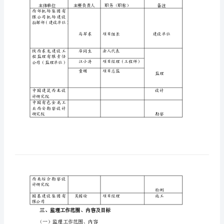
汽
车
安
检
维
修
年7月12日开工，施工合同
区
二、建设各主体单位构成一览表
工
程
主体单位
主要负责人
西部机场集团有
限公司机场建设