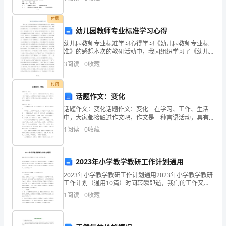
程
付费
项
幼儿园教师专业标准学习心得
录。
目
幼儿园教师专业标准学习心得学习《幼儿园教师专业标
四、项目监理机构及关系
准》的感想本次的教研活动中，我园组织学习了《幼儿
概
园教师专业标准》；通过本次学习我收益
3
阅读
0
收藏
述
付费
西
话题作文：变化
安
话题作文：变化话题作文：变化 在学习、工作、生活
中，大家都接触过作文吧，作文是一种言语活动，具有
高度的综合性和创造性。你知道作文怎样写才规范吗？
咸
1
阅读
0
收藏
以下是小编为大家收集的话题作文：变化，欢迎大家分
享。
阳
2023年小学教学教研工作计划通用
国
2023年小学教学教研工作计划通用2023年小学教学教研
际
工作计划（通用10篇）时间转瞬即逝，我们的工作又将
迎来新的起点，为此需要好好地写一份工作计划了。但
1
阅读
0
收藏
机
是要怎么样才能避免自嗨型工作计划呢?以下是
场