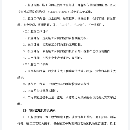
建
指挥部（建设单位）
设
马翠东
项目组长
监
陕西东龙建设工
席同生
法人代表
理
程监理有限责任
江小涛
公司（监理单位）
规
童刚
项目总监
划
中国建筑西北设
西
计研究院
安
中国有色金属工
业西安勘察设计
咸
研究院
阳
国
际