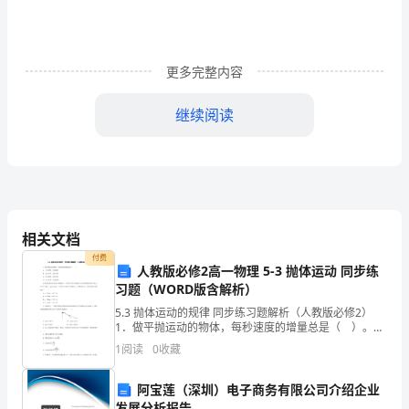
机
场
更多完整内容
综
继续阅读
合
西北综合勘察设
计研究院
客
国基建设集团有
吴国瑜
项目经理
运
限公司
枢
三、监理工作范围、内容及目标
相关文档
纽
付费
（一）监理工作范围、内容
人教版必修2高一物理 5-3 抛体运动 同步练
汽
习题（WORD版含解析）
车
5.3 抛体运动的规律 同步练习题解析（人教版必修2）
1．做平抛运动的物体，每秒速度的增量总是（ ）。
A．大小相等，方向相同B．大小不等，方向不同C．大
安
1
阅读
0
收藏
小相等，方向不同D．大小不等，方向相同2．滑
检
阿宝莲（深圳）电子商务有限公司介绍企业
发展分析报告