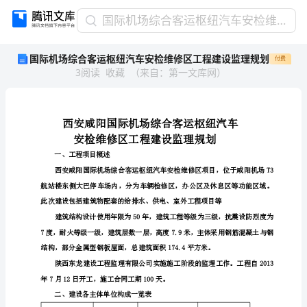
国
国际机场综合客运枢纽汽车安检维修区工程建设监理规划
际
国际机场综合客运枢纽汽车安检维修区工程建设监理规划
付费
机
3
阅读
收藏
（
来自
：
第一文库网
）
场
综
合
客
运
枢
一、工程项目概述
纽