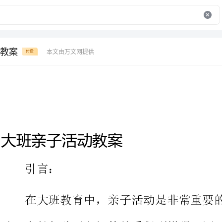
教案
本文由万文网提供
付费
大班亲子活动教案
在大班教育中，亲子活动是非常重要的组成部分。通过亲子活
动，家长与孩子之间的关系得到增强，同时也促进了幼儿的全面发
展。本教案旨在帮助教师们设计和组织一系列适合大班幼儿的亲子
活动，以提高亲子之间的互动、沟通和合作能力。