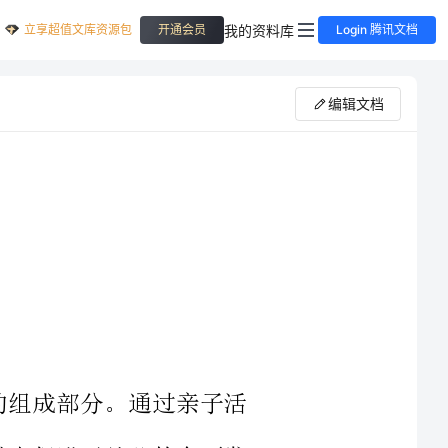
立享超值文库资源包
我的资料库
开通会员
Login 腾讯文档
编辑文档