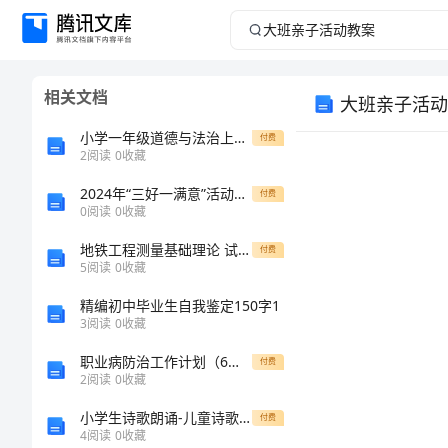
大
班
相关文档
大班亲子活动
亲
小学一年级道德与法治上册期中考试卷可打印
付费
子
2
阅读
0
收藏
2024年“三好一满意”活动心得体会模板
活
付费
0
阅读
0
收藏
动
地铁工程测量基础理论 试卷及答案
付费
引言：
5
阅读
0
收藏
教
精编初中毕业生自我鉴定150字1
3
阅读
0
收藏
案
职业病防治工作计划（6篇）
付费
大
2
阅读
0
收藏
班
小学生诗歌朗诵-儿童诗歌大全
付费
4
阅读
0
收藏