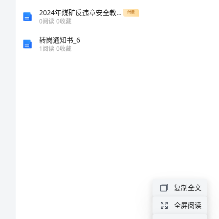
亲
2024年煤矿反违章安全教育活动总结
付费
子
0
阅读
0
收藏
活
转岗通知书_6
1
阅读
0
收藏
动
教
案
引
言：
在
大
班
复制全文
教
全屏阅读
育