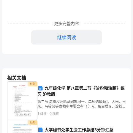
小
区
市
更多完整内容
政
继续阅读
工
程
施
工
-2分项工程进度安排
相关文档
进
付费
九年级化学 第八章第二节《淀粉和油脂》练
度
习 沪教版
第二节 淀粉和油脂基础巩固一、单项选择题1、大米、玉
计
米、马铃薯等食物中主要含有（ ）A、蛋白质 B、淀粉
C、维生素 D、葡萄糖2、在医疗上葡萄糖被大量用于病
1
阅读
0
收藏
划
人补液的原因
付费
安
大学秘书处学生会工作总结3分钟汇总