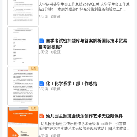
排、
大学秘书处学生会工作总结3分钟汇总 大学学生会工作总
结3分钟1 本周外联部作好充分策划准备和赞助工作，
各
针对活动特点认真听取指导老师和同学们的意见，制定
3
阅读
0
收藏
切实可行的赞助计划，用心联系商家为晚会作好赞助准
阶
段
自学考试密押题库与答案解析国际技术贸易
进
自考题模拟2
3
阅读
0
收藏
度
保
付费
证
常施工制造较为有利的条件。
化工化学系学工部工作总结
措
3
阅读
0
收藏
施、
施
付费
幼儿园主题班会快乐创作艺术无极限课件
及常用机械进场。
工
- 幼儿园主题班会快乐创作艺术无极限ppt课件 - 引言快
乐创作理念与实践艺术无极限表现形式幼儿园艺术教育
进
现状与挑战快乐创作与艺术无极限融合探索家长参与与
4
阅读
0
收藏