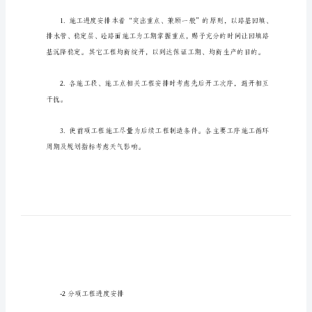
计
划
安
划
排、
各
阶
11月5日完成。
段
-1施工进度安排原则
进
度