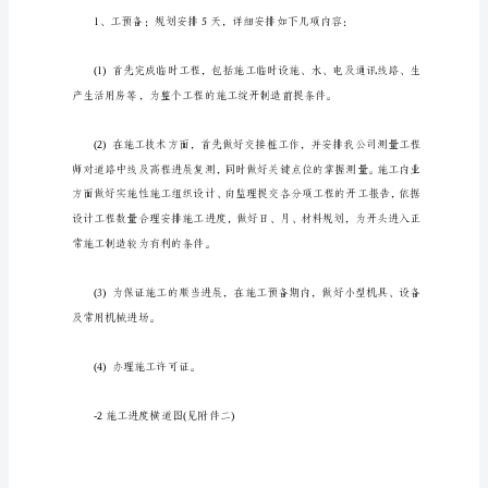
保
证
措
施、
施
干扰。
工
进
周期及规划指标考虑天气影响。
度
计
划