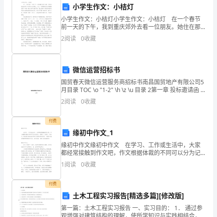
小学生作文：小桔灯
谢
2.学生指导
小学生作文：小桔灯小学生作文：小桔灯 在一个春节
前一天的下午，我到重庆郊外去看一位朋友。她住在那
各
个乡村的乡公所楼上。走上一段阴暗的反反的楼梯，进
2
阅读
0
收藏
到一间有一张方桌和几张竹凳、墙上装着一架电话的屋
位
子，
领
微信运营招标书
导
国贸春天微信运营服务商招标书南昌国贸地产有限公司5
月目录 TOC \o "1-2" \h \z \u 目录 2第一章 投标邀请函 3
和
第二章 投标须知 4第三章 活动概况 5第四章 投标文本规
2
阅读
0
收藏
定 6招标
3.教学改革与创新
同
付费
事
缘初中作文_1
缘初中作文缘初中作文 在学习、工作或生活中，大家
们
都经常接触到作文吧，作文根据体裁的不同可以分为记
叙文、说明文、应用文、议论文。相信很多朋友都对写
在
1
阅读
0
收藏
作文感到非常苦恼吧，下面是小编收集整理的缘初中作
文
过
付费
高了自身的教学能力和水平。
土木工程实习报告[精选多篇][修改版]
去
三、不足之处与改进措施
第一篇：土木工程实习报告 一、实习目的： 1． 通过参
观增强对建筑结构的理解，使所学知识与实践相结合，