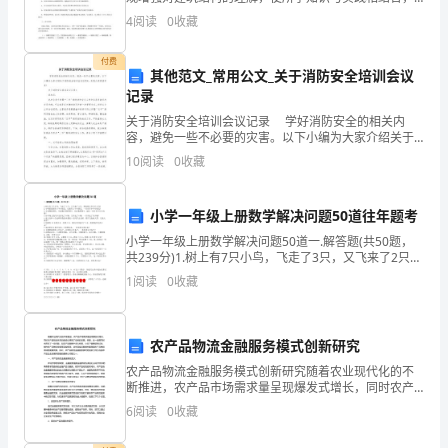
一
土木工程实习报告。2． 理论联系实际，用实践验证巩固
4
阅读
0
收藏
所学知识，并增加感性认识。 3． 通过亲身参与
年
付费
中
其他范文_常用公文_关于消防安全培训会议
记录
对
关于消防安全培训会议记录 学好消防安全的相关内
我
容，避免一些不必要的灾害。以下小编为大家介绍关于
消防安全培训会议记录*，欢迎大家阅读参考! 关于消防
10
阅读
0
收藏
安全培训会议记录1 同志们： 这次全县
的
支
小学一年级上册数学解决问题50道往年题考
持
小学一年级上册数学解决问题50道一.解答题(共50题，
共239分)1.树上有7只小鸟，飞走了3只，又飞来了2只，
现在树上有几只小鸟？2.小明的前面有4个小朋友，后面
和
1
阅读
0
收藏
有2个小朋友，一共有多少个小朋友？3
帮
农产品物流金融服务模式创新研究
助。
农产品物流金融服务模式创新研究随着农业现代化的不
我
断推进，农产品市场需求量呈现爆发式增长，同时农产
品物流体系的建设也得到了空前的发展。但是，这一进
6
阅读
0
收藏
非
展同时也带来了一些问题，如农产品销售中多头经营、
小农户销