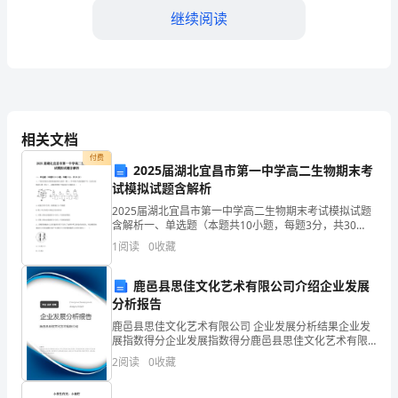
敬
继续阅读
的
领
导、
成果转化能力的一次重要考验。
相关文档
老
二、教学工作总结
付费
2025届湖北宜昌市第一中学高二生物期末考
师
试模拟试题含解析
1.教学科目
们：
2025届湖北宜昌市第一中学高二生物期末考试模拟试题
含解析一、单选题（本题共10小题，每题3分，共30
大
分）1、下面是某蛋白质的肽链结构示意图（图1，其中
1
阅读
0
收藏
数字为氨基酸序号）及部分肽链放大图（图2），请据
家
鹿邑县思佳文化艺术有限公司介绍企业发展
好！
分析报告
首
鹿邑县思佳文化艺术有限公司 企业发展分析结果企业发
展指数得分企业发展指数得分鹿邑县思佳文化艺术有限
公司综合得分说明：企业发展指数根据企业规模、企业
先
2
阅读
0
收藏
创新、企业风险、企业活力四个维度对企业发展情况进
行评
感