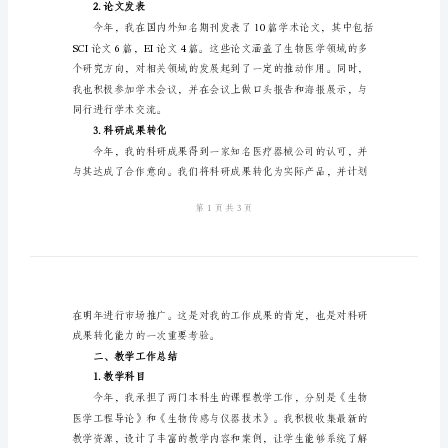
优
秀
工作总结。
2024
一、科研工作总结
年
科
研
1.科研项目
教
学
工
作
总
2.论文发表
结