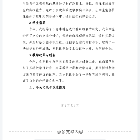
优
秀
2023
年
科
同行进行学术交流。
研
3.科研成果转化
教
学
工
作
总
结
更多完整内容
尊