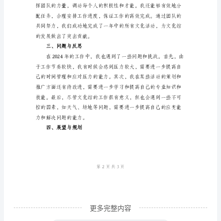
总
结
范
本
个
2.活动推广和宣传工作
人
工
作
总
结
2024
年
更多完整内容