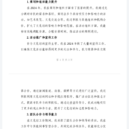
结
范
一、工作概况
本
2024
年
文
化
馆
个
献。
人
二、工作成果
工
1.策划和组织能力提升
作