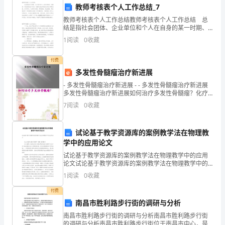
年。
教师考核表个人工作总结_7
在
的发展做出了突出贡献。
教师考核表个人工作总结教师考核表个人工作总结 总
结是指社会团体、企业单位和个人在自身的某一时期、
这
某一项目或某些工作告一段落或者全部完成后进行回顾
三、问题与反思
1
阅读
0
收藏
检查、分析评价，从而肯定成绩，得到经验，找出差
距，得
一
付费
年
多发性骨髓瘤治疗新进展
- 多发性骨髓瘤治疗新进展 - - 多发性骨髓瘤治疗新进展
里，
多发性骨髓瘤治疗新进展如何治疗多发性骨髓瘤？化疗
是本病的主要治疗手段新化疗药物包括万珂（注射用
7
阅读
0
收藏
我
在
试论基于教学资源库的案例教学法在物理教
文
学中的应用论文
试论基于教学资源库的案例教学法在物理教学中的应用
化
论文试论基于教学资源库的案例教学法在物理教学中的
应用论文 论文关键词:教学资源库 物理 案例教学 论文
力和解决问题的能力。
1
阅读
0
收藏
馆
摘要:计算机技术与教育理论相结合的教学方
付费
工
四、展望与规划
南昌市胜利路步行街的调研与分析
作
南昌市胜利路步行街的调研与分析南昌市胜利路步行街
的调研与分析南昌市胜利路步行街位于南昌市中心，是