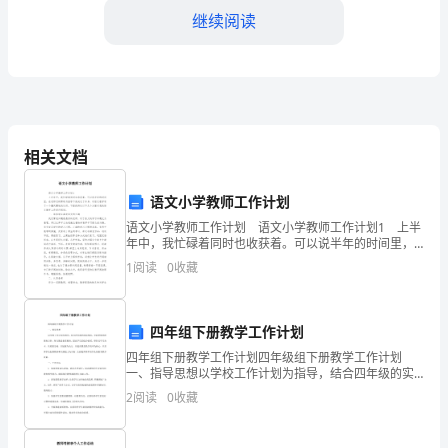
对
继续阅读
我
而
言
是
相关文档
一
语文小学教师工作计划
个
语文小学教师工作计划 语文小学教师工作计划1 上半
极
年中，我忙碌着同时也收获着。可以说半年的时间里，
3.团队合作与领导能力
在老师们的帮助与指导下我成长了许多，对语文教学有
1
阅读
0
收藏
具
了一个翻天覆地的认识。下面我将从以下几个方面对我
挑
四年组下册教学工作计划
战
四年组下册教学工作计划四年级组下册教学工作计划
一、指导思想以学校工作计划为指导，结合四年级的实
的
际情况，全面贯彻党的教育方针，努力推进素质教育，
2
阅读
0
收藏
提高学生的综合素质。坚持以学生为本，以质量为魂，
一
以创新为动