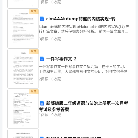
为
1
阅读
0
收藏
意乱，暴躁易怒。此时，人们最企盼的莫过于凉
不
付费
clmAAAkdump转储的内核实现+转
行
kdump转储的内核实现 转kdump转储的内核实现(转) 先
转几篇文章，然后仔细去分析分析。 前面一篇文章介绍
阻
了kexec和kdump的思想，本文着重讲它们的另一个方
3
阅读
0
收藏
面，就是kdump到底是如何转储
挡
付费
的
一件写事作文_2
2
11
第
世
一件写事作文一件写事作文合集九篇 在平日的学习、
工作和生活里，大家都有写作文的经历，对作文很是熟
界
悉吧，作文是由文字组成，经过人的思想考虑，通过语
2
阅读
0
收藏
言组织来表达一个主题意义的文体。那么你有了解过作
文吗
潮
付费
流。
新部编版二年级道德与法治上册第一次月考
为
考试及参考答案
1
阅读
0
收藏
了
适