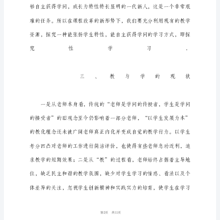
实
施
方
案
一、
社
会
背
景
随
着
1
11
第页共
信
息