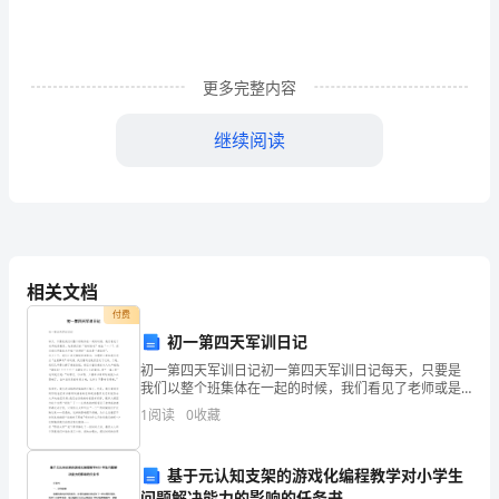
时
代
更多完整内容
的
继续阅读
到
来，
学
问
相关文档
经
付费
济
初一第四天军训日记
初一第四天军训日记初一第四天军训日记每天，只要是
——
我们以整个班集体在一起的时候，我们看见了老师或是
教官，先是我们的“临时班长”喊出“一二”，然后我们再集
1
阅读
0
收藏
以
体大声喊“老师好”或者是“教官好”。这天上午
学
基于元认知支架的游戏化编程教学对小学生
问题解决能力的影响的任务书