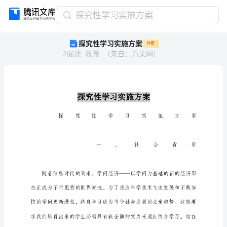
探
探究性学习实施方案
究
探究性学习实施方案
付费
性
2
阅读
收藏
（
来自
：
万文网
）
学
习
实
施
方
案
探