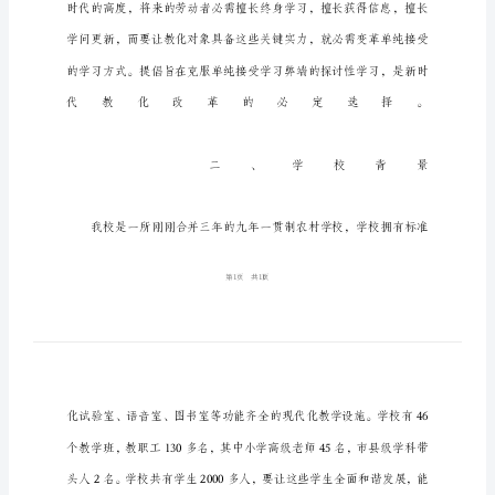
究
性
学
习
实
施
方
案
探
究
性
学
习