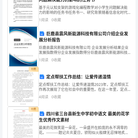
问
基于元认知支架的游戏化编程教学对小学生问题解决能
为
力的影响的任务书任务书一、研究背景随着信息化时代
的到来，计算机编程已经成为了一种必要的技能，而对
1
阅读
0
收藏
基
于小学生来说，学习编程不仅可以提高孩子的计算思维
能力、逻
础
巨鹿县震风新能源科技有限公司介绍企业发
展分析报告
的
巨鹿县震风新能源科技有限公司 企业发展分析结果企业
新
发展指数得分企业发展指数得分巨鹿县震风新能源科技
有限公司综合得分说明：企业发展指数根据企业规模、
1
阅读
0
收藏
企业创新、企业风险、企业活力四个维度对企业发展情
的
况进
付费
经
定点帮扶工作总结：让爱传递温情
定点帮扶工作总结：让爱传递温情2023年，定点帮扶工
济
作再次展现了它在社会中的重要性。在这一年里，定点
帮扶项目已经得到了更为完善的规范和支持，成为了一
形
4
阅读
0
收藏
项具有深远意义的社会项目。在这里，我们不妨来回顾
一下
态
付费
四川省三台县新生中学初中语文 最美的花学
正
生优秀作文素材
最美的花微笑是一朵花，一朵盛开在脸庞的永不凋零的
成
花。----------题记炎炎夏日，骄阳似火般肆无忌惮地炙烤
着整个大地。这样的季节，这样的天气，最易使人心烦