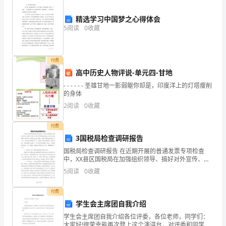
工
事业的目标。
作
精选学习中国梦之心得体会
5
阅读
0
收藏
会
议。
付费
在
高中历史人物评说-单元四-甘地
谢谢大家！
- - - - - - 圣雄甘地一影弱躯你却是，印度洋上的灯塔瘦削
接
的身体
下
2
阅读
0
收藏
来
付费
3国税局检查调研报告
的
国税局检查调研报告 在近期开展的普通发票专项检查
时
中，XX县区国税局在加强组织领导、搞好对外宣传、强
化科学调度的基础上，重点在检查思路上寻突破，在检
5
阅读
0
收藏
间
查方法上求创新，在建立管理长效机制上下工夫，专项
里，
付费
学生会主席团自我介绍
我
学生会主席团自我介绍各位评委，各位老师，同学们：
大家好!很荣幸能再次登上这个演讲台，对评委和同学们