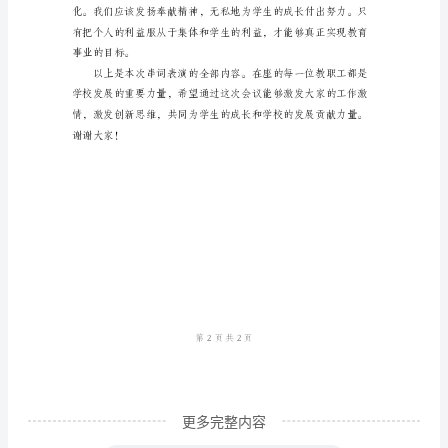
源泉，让我们携起手
持
词
大
家
养出具有创新精神的学生。
好，
很
高
兴
在
这
个
特
更多完整内容
殊