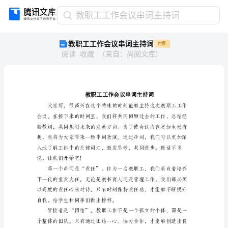
教
教职工工作会议串词主持词
职
教职工工作会议串词主持词
付费
工
阅读
收藏
（
来自
：
尚阅文库
）
工
作
会
议
串
词
主