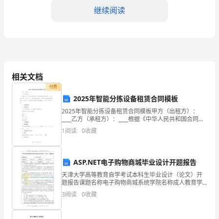
继续阅读
的
时
刻
能
相关文档
够
付费
主
2025年智能分拣设备租赁合同模板
2025年智能分拣设备租赁合同模板甲方（出租方）：
持
____乙方（承租方）：____根据《中华人民共和国合同
法》及相关法律法规的规定，甲乙双方在平等、自愿、
1
阅读
0
收藏
这
公平、诚信的原则基础上，就甲方出租智能分拣设备
创造和谐稳定的学校环境。
次
ASP.NET电子购物商城毕业设计开题报告
教
天津大学高等教育自学考试本科生毕业设计（论文）开
题报告课题名称电子购物商城系统学院名称成人教育学
职
院专业名称计算机信息管理学生姓名姚刚指导教师王保
3
阅读
0
收藏
旗（内容包括：课题的意义，国内外发展状况，本课题
工
的研究内