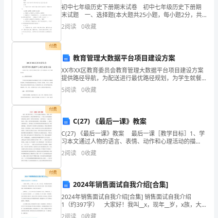
第二节小小兵学踢腿
标，
初中七年级历史下册期末试卷 初中七年级历史下册期
末试题 一、选择题(本大题共25小题，每小题2分，共
活
50分。在每小题所列出的四个选项中，只有一项是符合
第三节小小兵学开炮
2
阅读
0
收藏
题意的。) 题号 1 2 3 4 5 6
动
第四节小小兵学隐蔽
付费
准
教育管理大数据平台项目建设方案
二、基本总分
XX市XX区教育委员会教育管理大数据平台项目建设方案
备，
提供路径导航，为配送进行最优路径规划，为学生就餐
保障〃温 度〃做数据支撑。.2教育管理决策针对教育管
活
5
阅读
0
收藏
理大数据进行综合数据整合与分析，针对专题事项进
1
动
付费
C(27) 《最后一课》教案
过
2
C(27) 《最后一课》教案 最后一课［教学目标］1、学
程，
习本文通过人物的语言、表情、动作和心理活动的描
3
写，表现人物性格的写法。2、体会本文所表现的强烈的
2
阅读
0
收藏
活
爱国主义精神，培养对汉语的热爱。［教学重点
爬行要领
动
付费
2024年销售面试自我介绍[合集]
反
2024年销售面试自我介绍[合集] 销售面试自我介绍
1（约397字） 大家好！我叫__x，现年__岁，x族，大
、教师讲解游戏玩法和规则
1
思
专文化，平时我喜欢看书和上网流览信息，性格活泼开
2
阅读
0
收藏