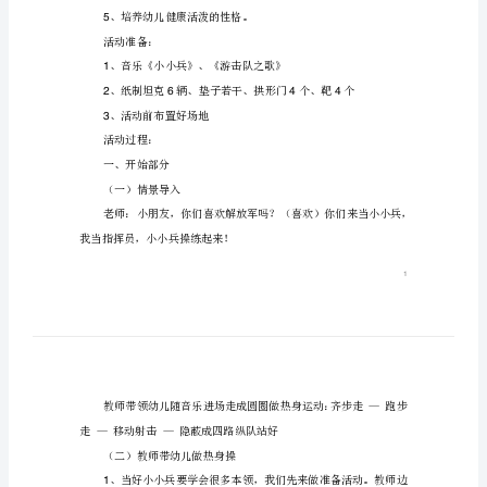
案
反
看小小兵教案吧。
思
活动目标：
中
1
班
健
2
康
体验成功。
活
3
动
4
小
、培养幼儿健康活泼的性格。
5
小
活动准备：