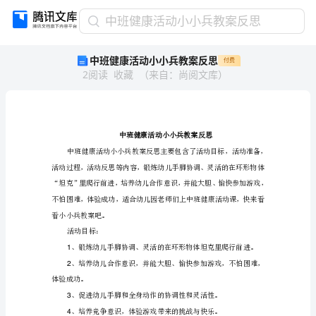
中
中班健康活动小小兵教案反思
班
中班健康活动小小兵教案反思
付费
健
2
阅读
收藏
（
来自
：
尚阅文库
）
康
活
动
小
小
兵
教