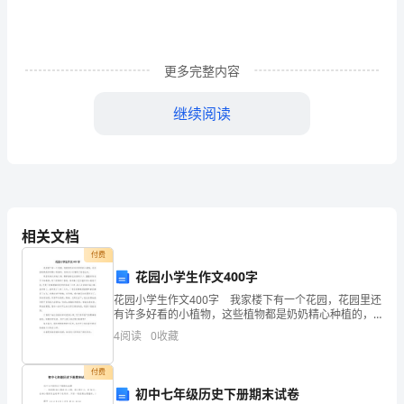
兵
教
案
更多完整内容
反
继续阅读
思
主
要
包
（二）教师带幼儿做热身操
相关文档
含
付费
1
花园小学生作文400字
了
花园小学生作文400字 我家楼下有一个花园，花园里还
有许多好看的小植物，这些植物都是奶奶精心种植的，
活
给我们小区增添了勃勃生机。 那里有高大的钻天杨，
、教师分别喊口令：
4
阅读
0
收藏
2
像穿着绿色衣服的卫士，整整齐齐地守卫在路旁；有
动
第一节小小兵学打拳
付费
目
初中七年级历史下册期末试卷