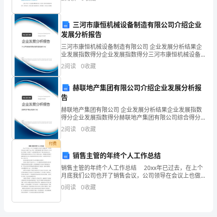
朗，能关心身边的人和事，和亲人朋友融洽
等
、幼儿依次游戏
2
内
三河市康恒机械设备制造有限公司介绍企业
、教师小结
3
发展分析报告
容，
三河市康恒机械设备制造有限公司 企业发展分析结果企
业发展指数得分企业发展指数得分三河市康恒机械设备
锻
制造有限公司综合得分说明：企业发展指数根据企业规
2
阅读
0
收藏
1
模、企业创新、企业风险、企业活力四个维度对企业发
炼
展情
赫联地产集团有限公司介绍企业发展分析报
幼
告
儿
赫联地产集团有限公司 企业发展分析结果企业发展指数
得分企业发展指数得分赫联地产集团有限公司综合得分
手
说明：企业发展指数根据企业规模、企业创新、企业风
2
阅读
0
收藏
险、企业活力四个维度对企业发展情况进行评价。该企
业的
脚
付费
销售主管的年终个人工作总结
协
销售主管的年终个人工作总结 20xx年已过去，在上个
月底我们公司也开了销售会议，公司领导在会议上也做
调、
了20xx年的，给我们更深的了解了我们公司一年来的工
0
阅读
0
收藏
作情况，还总结了一些经验供我们分享。所以在这
灵
活