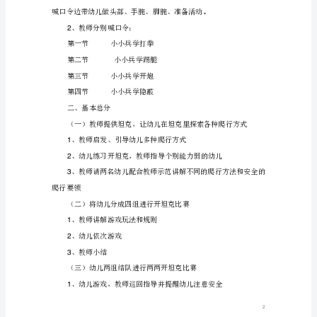
兵
教
1
案
反
、活动前布置好场地
3
思
活动过程：
中
班
一、开始部分
健
（一）情景导入
康
活
我当指挥员，小小兵操练起来！
动
小
小