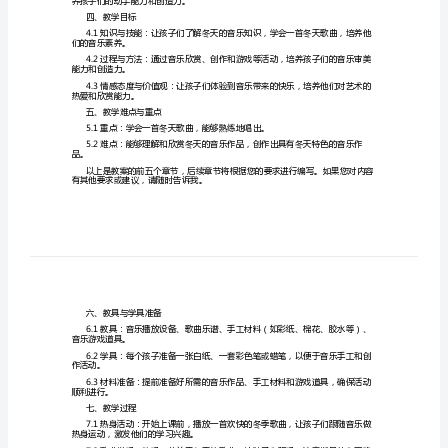
乐素养，让他们在快乐中成长。
儿
1.3适用对象：幼儿园中班的孩子
二、知识点讲解
园
中
等。
班
音乐审美能力。
音
作冬天的音乐故事等。
三、教学内容
乐
里的小雪人》等，进行学唱和练习。
教
案
赛》等，让孩子们在游戏
艺
养孩子们的动手能力和创造力。
术
四、教学目标