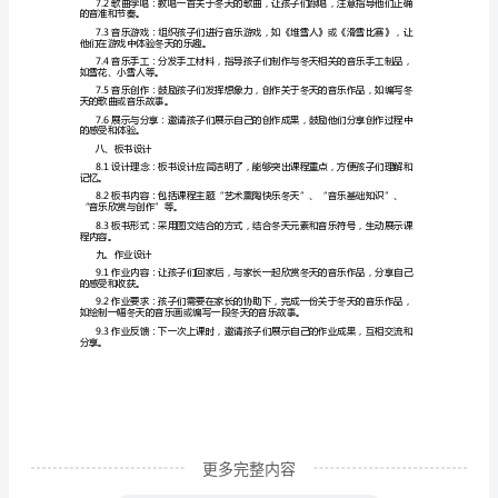
熏
们的音乐素养。
陶
能力和创造力。
快
乐
热爱和欣赏能力。
冬
五、教学难点与重点
天
的
品。
幼
有其他要求或建议，请随时告诉我。
儿
园
中
班
更多完整内容
音