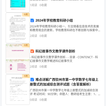
受
investment）的会计处理使用投资的权益法理解合并财
1
阅读
0
收藏
务报表长期债券投资的会计处
分享。
到
付费
艺
2024年学校教育科研小结
术
2024年学校教育科研小结一、引言随着信息技术的发展
和教育观念的更新，学校教育科研在不断创新与探索中
的
取得了一系列成果。____年，我们进行了一年的教育科研
2
阅读
0
收藏
工作，取得了一定的进展。本文将对这一年来学校教
魅
付费
力
科幻故事作文教学课件剖析
- 科幻故事作文教学课件剖析 - - 目录 - CONTENCT - 科
和
幻故事作文教学概述科幻故事作文
快
2
阅读
0
收藏
乐，
付费
难点详解广西钦州市第一中学数学七年级上
我
册整式的加减综合测评试题（含答案解析）
广西钦州市第一中学数学七年级上册整式的加减综合测
们
评 考试时间：90分钟；命题人：教研组考生注意：1、
本卷分第I卷（选择题）和第Ⅱ卷（非选择题）两部分，满
设
0
阅读
0
收藏
分100分，考试时间90分钟2、答卷前，考生务必