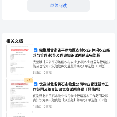
继续阅读
乐
教
案
六、教具与学具准备
1.1
音乐游戏道具。
相关文档
设
作活动。
完整版甘肃省平凉地区农村农业(休闲农业经
计
营与管理)技能及理论知识试题题库完整版
背
完整版甘肃省平凉地区农村农业(休闲农业经营与管理)技
顺利进行。
能及理论知识试题题库完整版第I部分 单选题（50题）1.
景：
从种群数量变动的角度来看,沿海的“赤潮”现象,属于0。A:
七、教学过程
3
阅读
0
收藏
种群爆发B: 季节性消长C:
为
付费
热身运动，激发他们的学习兴趣。
优选湖北省黄石市物业公司物业管理基本工
了
作范围及职责知识竞赛试题真题【预热题】
优选湖北省黄石市物业公司物业管理基本工作范围及职
让
的音准和节奏。
责知识竞赛试题真题【预热题】第I部分 单选题（50题）
1. 物业管理区域内发生火灾时能够起到防火分区作用的
幼
1
阅读
0
收藏
安全防范设施是( )。A: 水幕消防系统B
他们在游戏中体验冬天的乐趣。
儿