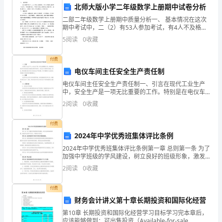
北师大版小学二年级数学上册期中试卷分析
如雪花、小雪人等。
园
二部二年级数学上册期中质量分析一、 基本情况在这次
期中考试中，二（2）有53人参加考试，有4人不及格，
中
天的歌曲或音乐故事。
及格 率为92.4%，优秀人数有48人，平均分87.68;二⑺
5
阅读
0
收藏
班有53人参加 考试，及格人数53人
班
的感受和体验。
付费
的
电仪车间主任安全生产责任制
八、板书设计
孩
电仪车间主任安全生产责任制一、引言在现代工业生产
中，安全生产是一项无比重要的工作。特别是在电仪车
子
记忆。
间这类电气设备较为集中的部门，安全生产显得更为紧
2
阅读
0
收藏
迫。因此，建立健全电仪车间主任安全生产责任制，对
于保障员
们
“音乐欣赏与创作”等。
付费
在
2024年中学优秀班集体评比条例
程内容。
2024年中学优秀班集体评比条例第一章 总则第一条 为了
冬
加强中学班级的学风建设，树立良好的班级形象，激发
九、作业设计
学生的学习动力，特制定本条例。第二条 本条例适用于
2
阅读
0
收藏
天
所有中学各年级的班级。第三条 优秀班集体评比的
里
的感受和收获。
付费
财务会计讲义第十章长期投资和国际化经营
感
第10章 长期投资和国际化经营学习目标学习完本章后，
应该能够做到：可出售投资（Available-for-sale