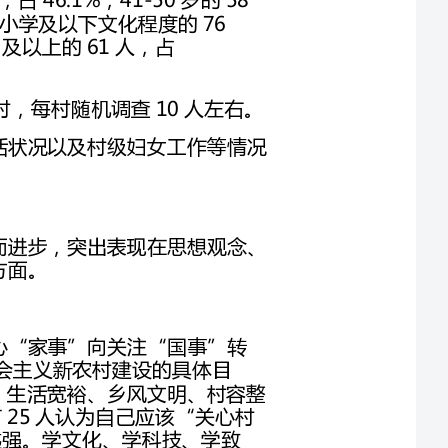
调查方式。问卷调查。设计了涵盖思想、生产、生活状况以及村级妇女工作等情况
调查中发现，恩施州农村妇女正在随着社会的进步而进步，突出表现在思想观念、
一是自主意识逐步提高。广大农村妇女开始从只关心“家事”向关注“国事”转
道”或“知道一点”社会主义新农村建设的具体目
标，占79.42%；有220人关心和向往“生产发展、生活宽裕、乡风文明、村容整
洁、管理民主”的社会主义新农村，占90.53%；有25人认为自己应该“关心村
里的大小事务”，占10.29%。二是学习意识越来越强。学文化、学科技、学致
富，努力提高自身素质，成为当前农村妇女的新时尚。调查中，有103人在自由
支配时间最想做的事情是“学有用的知识”，占42.39%；有177人积极参加村里
的科技培训，占72.84%，其中有40个家庭均由女性负责参加培训；有123人表
随着经济社会的发展，农村妇女的生活方式也在悄然地发生着变化。在追求物质富
有的同时，也开始关注自身的生命健康、精神需求、子女教育等，追求高质量的生
活。除了有很多妇女积极主动地学习科技、学文化外，有110人认为在新农村建