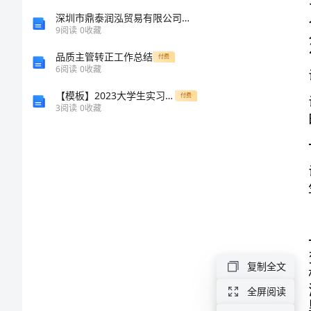
村
深圳市鼎泰润泓贸易有限公司介绍企业发展分析报告
9
阅读
0
收藏
建
品质主管转正工作总结
付费
6
阅读
0
收藏
设
【模板】2023大学生实习心得
付费
3
阅读
0
收藏
调
查
报
告
妇
女
复制全文
参
全屏阅读