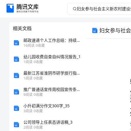
妇
女
相关文档
妇女参与社会
参
邮政速递个人工作总结：持续稳定推进业务发展
与
16
阅读
0
收藏
幼儿园收费自查自纠情况报告_1
社
1
阅读
0
收藏
会
最新江苏省淮阴市研学旅行指导员、师资格证考试题库【培优B卷】
1
阅读
0
收藏
主
推广普通话宣传周校园宣传条幅标语
9
阅读
0
收藏
义
小升初满分作文300字_35
新
3
阅读
0
收藏
25.10%。
公司领导上任表态讲话稿_3
农
2
阅读
0
收藏