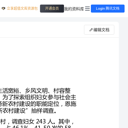
立享超值文库资源包
我的资料库
开通会员
Login 腾讯文档
编辑文档
党的十六届五中全会明确提出了建设“生产发展、生活宽裕、乡风文明、村容整
洁、管理民主”的社会主义新农村的重大历史任务。为了探索组织妇女参与社会主
义新农村建设的有效途径和方式，找准妇联组织服务新农村建设的职能定位，恩施
调查对象。恩施州农村妇女。此次共调查24个行政村，调查妇女243人。其中，
30岁以下的46人，占18.9%，31-40岁的112人，占46.1%，41-50岁的58
7人，占11.11%；小学及以下文化程度的76
调查方法。随机抽样。全州8县市各随机抽查3个村，每村随机调查10人左右。