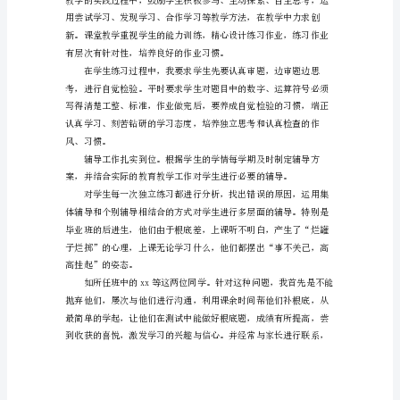
核
个
人
总
结
202X
教学方法，逐步培养自已的教
二、教学实效力求突破
实
现
梦
想
是
每