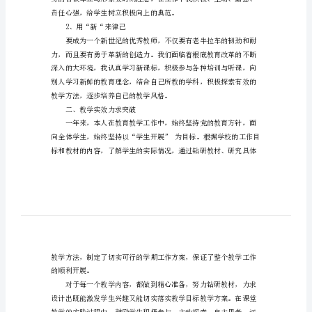
人
一、思想觉悟不断提高
总
1、用“爱“来教育
结
新
入
职
教
师
年
度
考
2、用“新“来律己