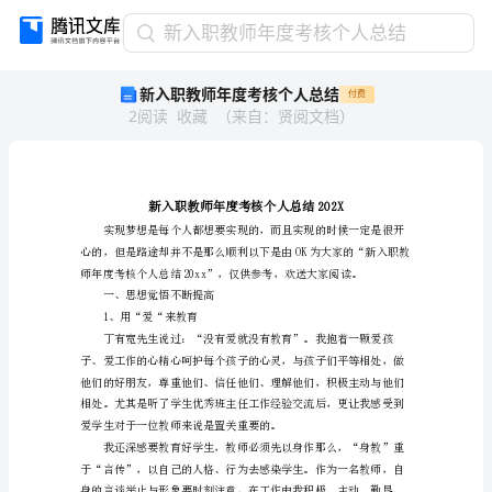
新
新入职教师年度考核个人总结
入
新入职教师年度考核个人总结
付费
职
2
阅读
收藏
（
来自
：
贤阅文档
）
教
师
年
度
考
核
个