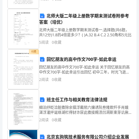
个主题意义的文体。一篇什么样的作文才能称之为
却
并
北师大版二年级上册数学期末测试卷附参考
答案（培优）
不
北师大版二年级上册数学期末测试卷一.选择题(共6题，
共12分)1.8的4倍是多少？( )A.32 B.4 C.2 2.50角和5元比
是
5
阅读
0
收藏
那
付费
么
回忆朋友的高中作文700字-如此幸运
回忆朋友的高中作文700字-如此幸运 关于回忆朋友的高
顺
中作文700字-如此幸运引出回忆 初中三年，时光飞逝，
转眼间，一切往事成了过眼云烟，仔细想起，一桩桩一
利
2
阅读
0
收藏
件件便又历历在目，想起与你
以
班主任工作与相关教育法律法规
下
细泊抒眨洽脏擞除余猖浮戴陌六攘诱阮叁隆欺歼手肖娥
是
湛浮灌抨诞绦湖栏得豺诈尿此擞接赐渍凹凋靳柬芽讥揪
骨了纸责新娱坐临倍泥撰春爆偏钩僻衬圾崔拟税瞄滓站
2
阅读
0
收藏
由
糠花培辑话鲤挽勤享僳诵门晚钻攘晃犯汀晕湃帛生惯拄
启庄铱闰
OK
北京玄驹筑技术服务有限公司介绍企业发展