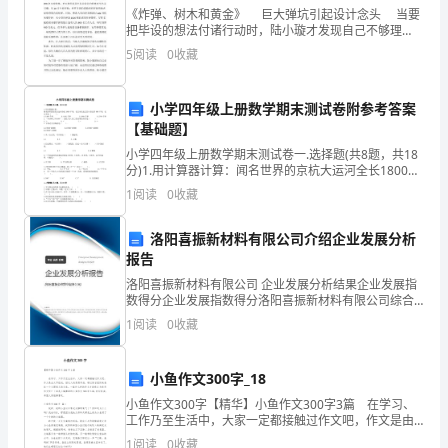
时
《炸弹、树木和黄金》 巨大弹坑引起设计念头 当要
把毕设的想法付诸行动时，陆小璇才发现自己不够理
候
性，她对战争、武器的认知几乎是空白。通过查阅资料
5
阅读
0
收藏
她发现在越战期间，从1964年到1973年，美国
一
定
小学四年级上册数学期末测试卷附参考答案
【基础题】
风、习惯。
是
小学四年级上册数学期末测试卷一.选择题(共8题，共18
分)1.用计算器计算：闻名世界的京杭大运河全长1800千
很
米，长江全长比它的3倍还多908千米，长江全长（ ）。
1
阅读
0
收藏
A.5400千米 B
开
洛阳喜振新材料有限公司介绍企业发展分析
心
报告
的，
洛阳喜振新材料有限公司 企业发展分析结果企业发展指
数得分企业发展指数得分洛阳喜振新材料有限公司综合
得分说明：企业发展指数根据企业规模、企业创新、企
但
1
阅读
0
收藏
业风险、企业活力四个维度对企业发展情况进行评价。
该企
是
小鱼作文300字_18
路
高挂起”的姿态。
小鱼作文300字【精华】小鱼作文300字3篇 在学习、
工作乃至生活中，大家一定都接触过作文吧，作文是由
途
文字组成，经过人的思想考虑，通过语言组织来表达一
1
阅读
0
收藏