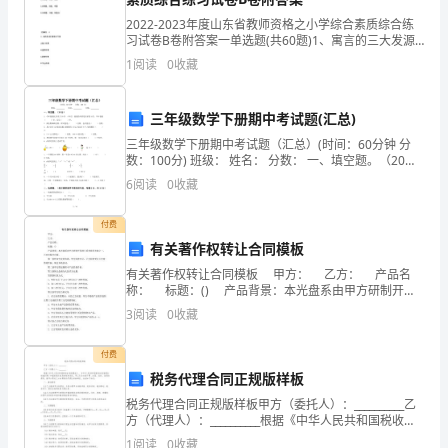
的
2022-2023年度山东省教师资格之小学综合素质综合练
习试卷B卷附答案一单选题(共60题)1、寓言的三大发源
现
地分别是( )。A.德国、印度、中国B.古希腊、印度、英
1
阅读
0
收藏
国C.古希腊、印度、中国D
状
三年级数学下册期中考试题(汇总)
和
三年级数学下册期中考试题（汇总）(时间：60分钟 分
意
数：100分) 班级： 姓名： 分数： 一、填空题。（20
分）1、今年爸爸比乐
6
阅读
0
收藏
义
我
付费
有关著作权转让合同模板
国
有关著作权转让合同模板 甲方： 乙方： 产品名
称： 标题：() 产品背景：本光盘系由甲方研制开发
水
的()系列商用光盘之一，已由出版社出版。 第一条经
3
阅读
0
收藏
双方友好协商，甲方同意出让，乙
资
着极为关键的作用。
付费
源
税务代理合同正规版样板
丰
税务代理合同正规版样板甲方（委托人）：__________乙
方（代理人）：__________根据《中华人民共和国税收征
富，
收管理法》、《中华人民共和国税收征收管理法实施条
1
阅读
0
收藏