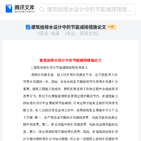
建
建筑给排水设计中的节能减排措施论文
筑
建筑给排水设计中的节能减排措施论文
付费
给
5
阅读
收藏
（
来自
：
贤阅文档
）
排
水
设
计
中
的
节