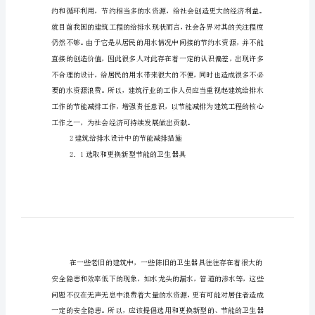
能
减
排
措
施
论
文
建
筑
给