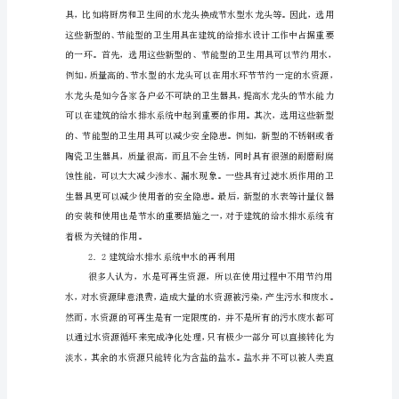
排
水
设
计
中
的
节
能
减
排
措
施
论