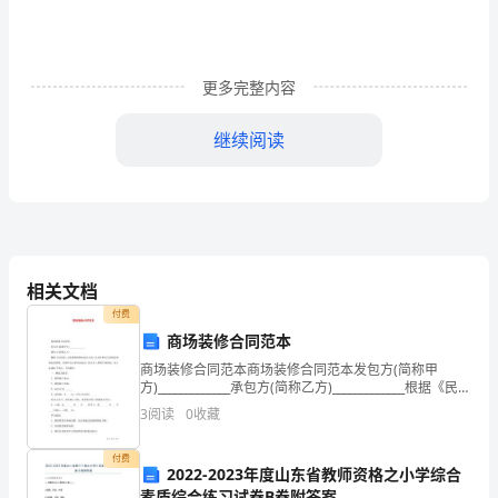
文
1
建
更多完整内容
筑
继续阅读
给
排
水
设
相关文档
付费
计
商场装修合同范本
节
商场装修合同范本商场装修合同范本发包方(简称甲
方)_____________承包方(简称乙方)_____________根据《民法
能
典》、《装饰装修管理试行办法》以及其他有关法律法
3
阅读
0
收藏
规规定的原则，
减
付费
2022-2023年度山东省教师资格之小学综合
排
素质综合练习试卷B卷附答案