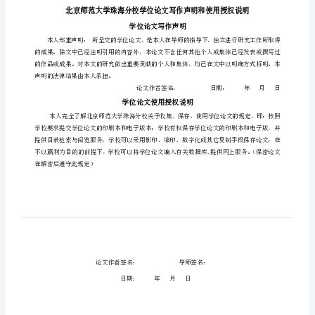
材
论文题目：
学院
文
拼
专业
音
教
学生姓名
余彦萍
学
指导教师姓名
郭璨
之
指导教师职称
讲师
比
指导教师单位
较
北
北
京
师
范
大
学
珠
海
分
校
学
位
论
文
京