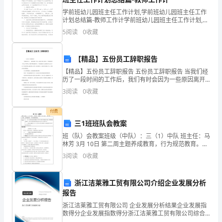
学前班幼儿园班主任工作计划,学前班幼儿园班主任工作
汉
计划总结篇-教师工作计学前班幼儿园班主任工作计划,学
前班幼儿园班主任工作计划总结篇-教师工作计划 转眼
语
5
阅读
0
收藏
间我所带的学前班已经进行第二学期，孩子们已
教
【精品】五份员工辞职报告
材
【精品】五份员工辞职报告 五份员工辞职报告 当我们经
历了一段时间的工作后，我们有时会因为一些原因离开
拼
工作。这个时候，可能会要求我们写一份辞职报告。辞
3
阅读
0
收藏
职报告怎么写？以下
音
付费
教
三1班班队会教案
学
班（队）会教案班级（中队）：三（1）中队 班主任：马
林芳 3月 10日 第二周主题养成教育，行为规范教育。要
之
求1、为了使全班同学理解《小学生日常行为规范》要
3
阅读
0
收藏
求，增强班级凝聚力，使学生能把
比
浙江洁莱雅工贸有限公司介绍企业发展分析
较
报告
学
浙江洁莱雅工贸有限公司 企业发展分析结果企业发展指
数得分企业发展指数得分浙江洁莱雅工贸有限公司综合
得分说明：企业发展指数根据企业规模、企业创新、企