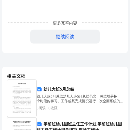
论
文
更多完整内容
论
继续阅读
文
题
目：
小
相关文档
学
教
幼儿大班5月总结
幼儿大班5月总结幼儿大班5月总结范文 总结就是把一
材
个时段的学习、工作或其完成情况进行一次全面系统的
总结，它可以帮助我们总结以往思想，发扬成绩，因此
与
5
阅读
0
收藏
十分有必须要写一份总结哦。但是总结有什么要求呢？
对
学前班幼儿园班主任工作计划,学前班幼儿园
外
班主任工作计划总结篇-教师工作计