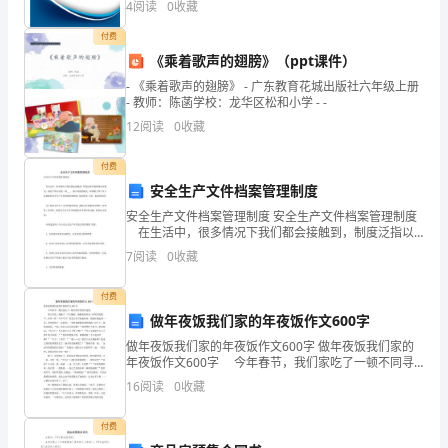
院
4
阅读
0
收藏
业风险、企业活力四个维度对企业发展情况进行评价。
该企
文
付费
《乘着歌声的翅膀》（ppt课件）
学
- 《乘着歌声的翅膀》 - 广东教育花城出版社六年级上册
- 教师：陈菡学校：龙华区松和小学 - -
院
12
阅读
0
收藏
专
付费
业
安全生产文件档案管理制度
2
汉
安全生产文件档案管理制度 安全生产文件档案管理制度
在生活中，很多情况下我们都会接触到，制度泛指以
语
规则或运作模式，规范个体行动的一种 ___。那么制度的
7
阅读
0
收藏
格式，你掌握了吗？以下是收集的安全生产文件档
言
付费
文
做年夜饭我们家的年夜饭作文600字
做年夜饭我们家的年夜饭作文600字 做年夜饭我们家的
学
年夜饭作文600字 今年春节，我们家吃了一顿不同寻
常的年夜饭。 那天早晨，我睡了一个大懒觉。刚醒来
专
16
阅读
0
收藏
就听见一阵悦耳的歌声，伴着一阵“乒乒乓乓”
业
付费