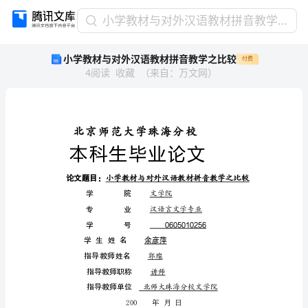
小
小学教材与对外汉语教材拼音教学之比较
学
小学教材与对外汉语教材拼音教学之比较
付费
教
4
阅读
收藏
（
来自
：
万文网
）
材
与
对
外
汉
语
教