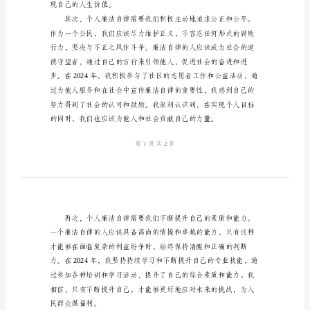
体
会
范
文
2024
年
个
人
廉
洁
现自己的人生价值。
自