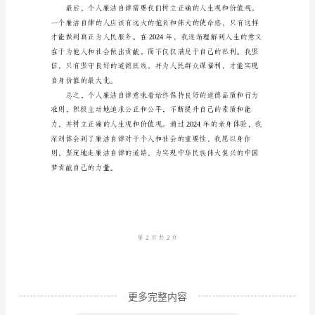
律
心
得
体
会
范
文
作
为
一
个
普
通
更多完整内容