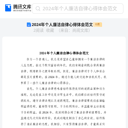
2024
2024年个人廉洁自律心得体会范文
年
2024年个人廉洁自律心得体会范文
付费
个
2
阅读
收藏
（
来自
：
尚阅文库
）
人
廉
洁
自
律
心
得