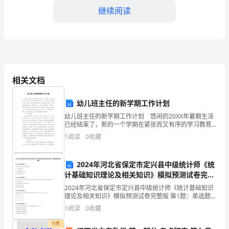
人，
继续阅读
我
总
是
希
相关文档
望
幼儿班主任的新学期工作计划
自
幼儿班主任的新学期工作计划 悠闲的20XX年暑期生活
已经结束了，新的一个学期在紧张而又有序的学习教育
己
氛围中开始了。本学期我们将继续认真学习并深入贯彻
1
阅读
0
收藏
《纲要》精神，加强学习和研究，不断更新教育观念，
能
转
2024年河北省保定市定兴县中级统计师《统
够
民群众谋福利。
计基础知识理论及相关知识》模拟预测试卷完整
拥
版
2024年河北省保定市定兴县中级统计师《统计基础知识
理论及相关知识》模拟预测试卷完整版 第1题：单选题
有
(本题1分)下列活动中，具有正的外部性的是（）。A.工
1
阅读
0
收藏
厂排放污染物B.工厂支付排污费C.邻居家购买
一
付费