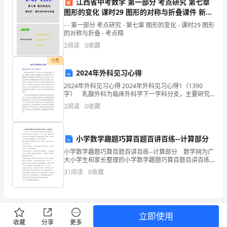
江西省中考数学 第一部分 考点研究 第七章
个
图形的变化 课时29 图形的对称与折叠课件 新人
教版
廉
- - 第一部分 考点研究 - 第七章 图形的变化 - 课时29 图形
的对称与折叠 - 考点精
洁
2
阅读
0
收藏
自身价值的最大化。
自
付费
2024年外科见习心得
律
2024年外科见习心得 2024年外科见习心得1（1390
字） 乳腺外科为临床外科学下一学科分支，主要研究
的
乳腺疾病的各个方面：乳腺解剖、乳腺感染、乳腺肿瘤
2
阅读
0
收藏
病理、乳腺肿瘤诊治原则、乳腺肿瘤诊断、乳腺肿
人
生
小学数学趣题巧算百题百讲百练--计算部分
态
小学数学趣题巧算百题百讲百练--计算部分 数学网为广
大小学生和家长整理的小学数学趣题巧算百题百讲百练
度。
系列，包括计算、几何、应用题、杂题以及各部分练习
31
阅读
0
收藏
题，每部分都有100道精选例题及讲解，以提高广大小
梦贡献自己的力量。
在
这
立即使用
个
收藏
分享
更多