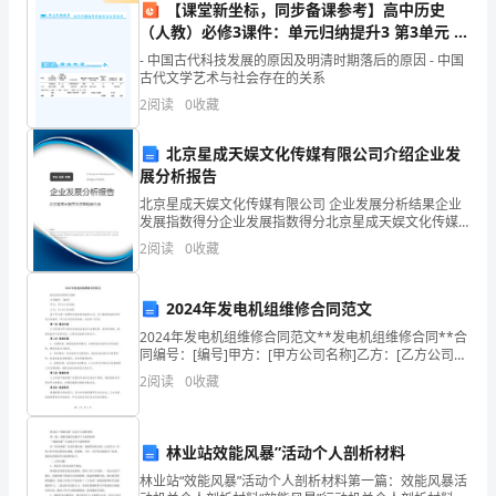
前
做
备
实验
应
老师的指
行物化实验
动
要
好准
活动。
课上，
在
导下进
，不
一
【课堂新坐标，同步备课参考】高中历史
（人教）必修3课件：单元归纳提升3 第3单元 古
珍
代中国的科技术与文艺术
- 中国古代科技发展的原因及明清时期落后的原因 - 中国
古代文学艺术与社会存在的关系
惜
擅自行
能
实验
材
出实验室
动，更不
将
器
带
2
阅读
0
收藏
生
北京星成天娱文化传媒有限公司介绍企业发
命，
展分析报告
遵守交
规则
二、
通
，
安
北京星成天娱文化传媒有限公司 企业发展分析结果企业
发展指数得分企业发展指数得分北京星成天娱文化传媒
全
有限公司综合得分说明：企业发展指数根据企业规模、
2
阅读
0
收藏
企业创新、企业风险、企业活力四个维度对企业发展情
学
放学的路
遵守交
序
做
文
行
逆道行
上
、
上，要
通秩
，
到
明
走，不
况进
第
2024年发电机组维修合同范文
一。
2024年发电机组维修合同范文**发电机组维修合同**合
保
同编号：[编号]甲方：[甲方公司名称]乙方：[乙方公司名
闯红
路
追
嬉
机
车争道抢行
不
灯，不在在马
上
逐
戏，不与
动
。三、，
称]鉴于甲方是一家拥有发电机组设备的公司，为了确保
2
阅读
0
收藏
设备的正常运行和维护，甲乙双方经友好协
尔
•
林业站效能风暴”活动个人剖析材料
食
生
关注食
卫
，
品
柯
林业站“效能风暴”活动个人剖析材料第一篇：效能风暴活