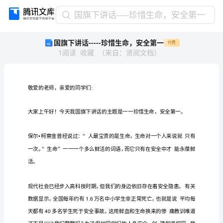
国
国旗下讲话-----珍惜生命，安全第一
旗
国旗下讲话-----珍惜生命，安全第一
付费
下
1
阅读
收藏
（
来自
：
贤阅文档
）
讲
话-
-
-
-
-
珍