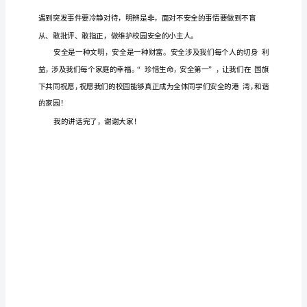
师，
亲
次
生命
多
鲜
的
它
有
安全中才能永
一
。“
”一一一个
么
活
词语，而
只
在
葆
爱
的
活。
同
学
们:
大
家
社会
经
高科技时
们的身
依
存
着安全
现代
已
步入
期，但我
边
旧
在
隐患。
上
午
数据
全
每年约有
名中
学生
常
亡
也就
说
显示，
国
万
小
非正
死
，
是
平均
好！