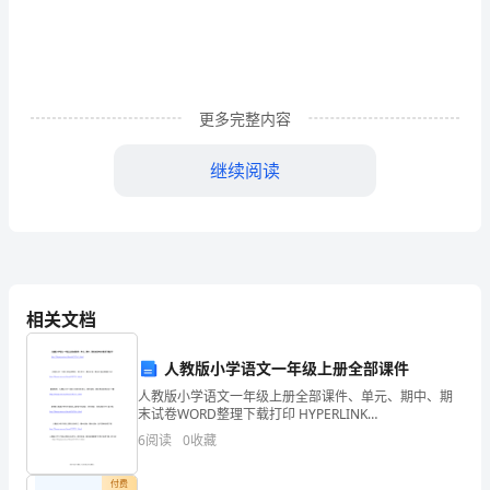
今
天
有多名学生
安全事故
这
鲜血
生命换
的惨痛教
天都
死于
。
用
和
来
训难
40
我
国
更多完整内容
们警
保护
学们的
身安全
创建
校
还不足以让我
醒吗？为了
同
人
，
和谐
旗
继续阅读
下
此发出
在
讲
话
的
树立安全意
一、
识，
相关文档
主
人教版小学语文一年级上册全部课件
题
楼梯
有序
间
息
文
追
打闹
育
人教版小学语文一年级上册全部课件、单元、期中、期
上下
要
，课
休
要
明，不
逐，不
。上体
末试卷WORD整理下载打印 HYPERLINK
是
"http://bbs.pep.com.cn/thread-674776-1-1.html" http:
6
阅读
0
收藏
一
付费