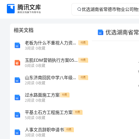
优
选
相关文档
优选湖南省常
湖
老板为什么不重视人力资源工作
付费
南
3
阅读
0
收藏
word
玉肌EDM营销执行方案0520
省
付费
0
阅读
0
收藏
常
山东济南回民中学八年级物理长度和时间的测量定向测评试题（含详细解析）
付费
2
阅读
0
收藏
德
过水路面施工方案
付费
2
阅读
0
收藏
市
平基土石方工程施工方案
付费
物
5
阅读
0
收藏
人事文员辞职申请书
付费
业
3
阅读
0
收藏