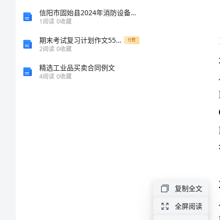
公
信阳市固始县2024年消防设备操作员考试题库附参考答案【基础题】
1
阅读
0
收藏
司
期末考试复习计划作文550字
付费
2
阅读
0
收藏
物
精选工业品买卖合同例文
答案：D
4
阅读
0
收藏
业
管
理
C:违
基
D:装
本
答案：D
复制全文
工
全屏阅读