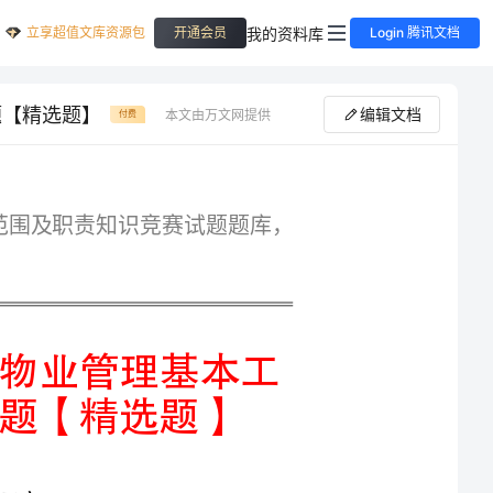
立享超值文库资源包
我的资料库
开通会员
Login 腾讯文档
题【精选题】
编辑文档
本文由万文网提供
付费
专业精品湖南省常德市物业公司物业管理基本工作范围及职责知识竞赛试题题库，
优选湖南省常德市物业公司物业管理基本工
1.物业服务企业在管理区域内,对于业主的安全保障服务,以下哪项描述