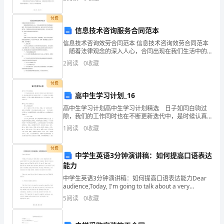
过
代表人：XXX联系电话：XXX传
程
付费
信息技术咨询服务合同范本
可
信息技术咨询效劳合同范本 信息技术咨询效劳合同范本
随着法律观念的深入人心，合同出现在我们生活中的
能
次数越来越多，签订合同也是非常有必要的行为。相信
2
阅读
0
收藏
大家又在为写合同犯愁了吧，下面是精心的信息技术咨
是
询
付费
( )A．
高中生学习计划_16
将
高中生学习计划高中生学习计划精选 日子如同白驹过
隙，我们的工作同时也在不断更新迭代中，是时候认真
力
思考计划该如何写了。什么样的计划才是有效的呢？以
1
阅读
0
收藏
下是小编精心整理的高中生学习计划精选，欢迎大家分
学
享。
付费
中学生英语3分钟演讲稿：如何提高口语表达
量
能力
(如
中学生英语3分钟演讲稿：如何提高口语表达能力Dear
audience,Today, I'm going to talk about a very
形
important and useful skill
5
阅读
0
收藏
变