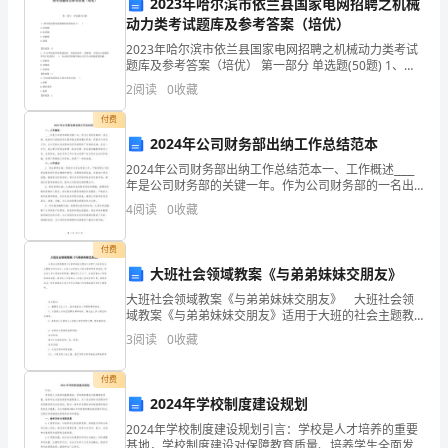
2023年哈尔滨市依兰县国家电网招聘之机械
在
动力类考试题库及参考答案（培优）
这
2023年哈尔滨市依兰县国家电网招聘之机械动力类考试
题库及参考答案（培优） 第一部分 单选题(50题) 1、渐
里，
开线齿轮的齿廓曲线形状取决于( )A.分度圆B.齿顶圆C.齿
2
阅读
0
收藏
根圆D.基圆【答案】
向
付费
2024年公司财务部出纳工作总结范本
大
2024年公司财务部出纳工作总结范本一、工作概述____
家
年是公司财务部的关键一年。作为公司财务部的一名出
纳，我始终以高度的责任感和敬业精神履行职责，积极
4
阅读
0
收藏
参与各项工作，为公司的长远发展和财务风控提供了有
发
付费
起
大班社会领域教案《与弟弟妹妹交朋友》
一
大班社会领域教案《与弟弟妹妹交朋友》 大班社会领
域教案《与弟弟妹妹交朋友》适用于大班的社会主题教
项
学活动当中，让幼儿以热情大方的态度帮助弟弟妹妹，
3
阅读
0
收藏
萌发当大班小朋友的自豪感，懂得自己长大了，应该学
朗
着关心
付费
诵
2024年学校制度建设规划
增添一抹艺术和文化的光芒！
倡
2024年学校制度建设规划引言：学校是人才培养的重要
基地，学校制度建设对保障教育质量、培养学生全面发