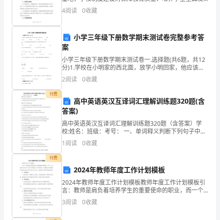
展具有重要意义。为了适应新时代的需求和实现教育现
议。
谢谢大家！
4
阅读
0
收藏
代化的目标，制定一套科学合理的学校制度建设规划变
得尤
近
小学三年级下册数学期末测试卷完整参考答
年
案
来，
小学三年级下册数学期末测试卷一.选择题(共6题，共12
分)1.学校在小明家的西北面，放学小明回家，他应该向
（ ）面走。A.东北 B.西南 C.东南 D.西北
随
2
阅读
0
收藏
着
付费
高中英语英汉互译词汇理解训练题320题(含
答案)
科
高中英语英汉互译词汇理解训练题320题（含答案）学
技
校:姓名：班级：考号： 一、单词释义判断下列句子中
attach的含义People believe that when Fu is attached
1
阅读
0
收藏
的
u
付费
发
2024年教师年度工作计划模板
展
2024年教师年度工作计划模板教师年度工作计划模板引
言：教师是肩负着培养学生的重要使命的职业，而一个
和
完善的年度工作计划对于教师的工作非常关键。本模板
3
阅读
0
收藏
旨在帮助教师们制定2024年的年度工作计划，以提高工
信