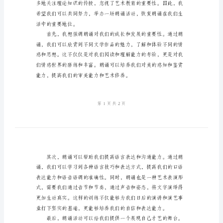
里，向大家发起一项朗诵倡议。
倡
议
书
尊
敬
一种重要的艺术形式——朗诵。
的
校
长、
老
师、
亲
爱