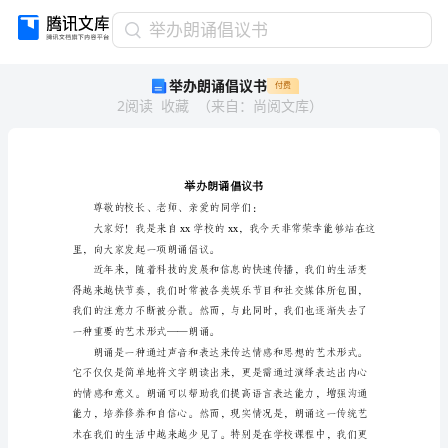
举
举办朗诵倡议书
办
举办朗诵倡议书
付费
朗
2
阅读
收藏
（
来自
：
尚阅文库
）
诵
倡
议
书
举
办
朗
诵