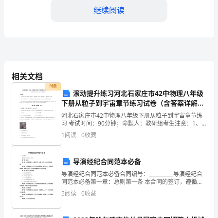
校
继续阅读
的
xx，
我
今
相关文档
天
付费
滚动提升练习河北石家庄市42中物理八年级
下册从粒子到宇宙章节练习试卷（含答案详解
非
版）
河北石家庄市42中物理八年级下册从粒子到宇宙章节练
常
习 考试时间：90分钟；命题人：教研组考生注意：1、
本卷分第I卷（选择题）和第Ⅱ卷（非选择题）两部分，满
1
阅读
0
收藏
荣
分100分，考试时间90分钟2、答卷前，考生务
幸
导演经纪合同范本必备
能
导演经纪合同范本必备合同编号：__________导演经纪合
同范本必备第一章：总则第一条 本合同的签订，遵循平
够
等、自愿、公平、诚实信用的原则。第三条 本合同适用
5
阅读
0
收藏
于中华人民共和国法律，如有争议，应友好协
站