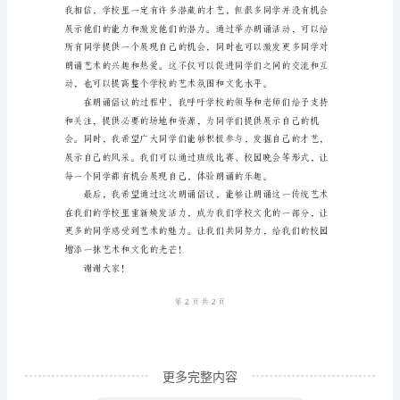
的
同
活中的重要地位。
学
们：
大
家
好！
我
是
来
自
xx
学
更多完整内容