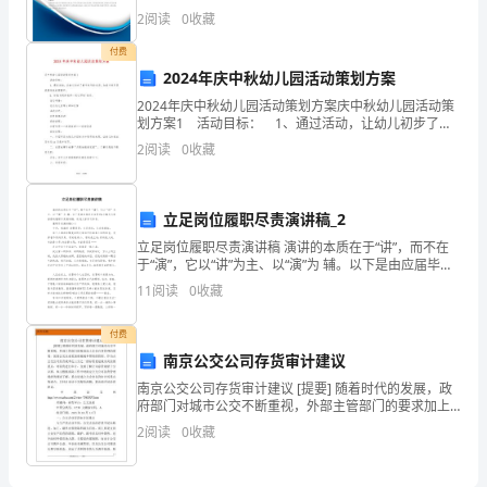
有限公司综合得分说明：企业发展指数根据企业规模、
卷
2
阅读
0
收藏
企业创新、企业风险、企业活力四个维度对企业发展情
况进
D
付费
2024年庆中秋幼儿园活动策划方案
卷
2024年庆中秋幼儿园活动策划方案庆中秋幼儿园活动策
划方案1 活动目标： 1、通过活动，让幼儿初步了解
考
中秋节的来历，知道中秋节是我国传统的团圆节。 2、
2
阅读
0
收藏
体验与同伴老师一起过节的'快乐。
试
须
立足岗位履职尽责演讲稿_2
A、是合法使用行为
知：
立足岗位履职尽责演讲稿 演讲的本质在于“讲”，而不在
于“演”，它以“讲”为主、以“演”为 辅。以下是由应届毕业
1、
生网PQ小编为大家推荐的履职尽责演讲稿，欢迎大家学
11
阅读
0
收藏
习参考。 履职尽责演讲稿(
考
付费
试
南京公交公司存货审计建议
南京公交公司存货审计建议 [提要] 随着时代的发展，政
时
他
同侵害了
府部门对城市公交不断重视，外部主管部门的要求加上
企业自身管理的需要，促使公交企业更加重视成本费用
间：
2
阅读
0
收藏
的管控。作为占公交公司经营成本近三分之一的存
180