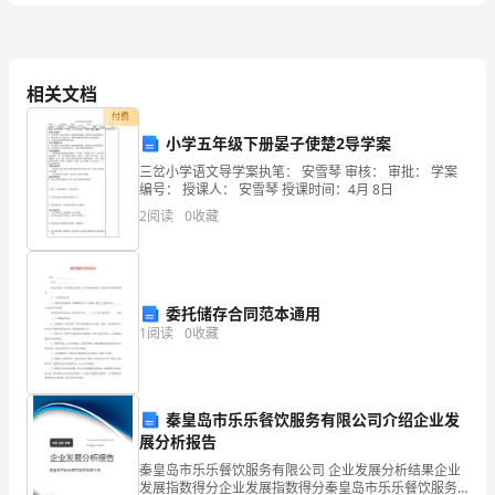
家
司
法
相关文档
付费
考
效中断
小学五年级下册晏子使楚2导学案
试
三岔小学语文导学案执笔： 安雪琴 审核： 审批： 学案
编号： 授课人： 安雪琴 授课时间：4月 8日
（试
2
阅读
0
收藏
卷
债务诉讼时效中断
三）
委托储存合同范本通用
考
1
阅读
0
收藏
元债务诉讼时效中断
前
练
秦皇岛市乐乐餐饮服务有限公司介绍企业发
习
展分析报告
一说法是错误的？（）
试
秦皇岛市乐乐餐饮服务有限公司 企业发展分析结果企业
发展指数得分企业发展指数得分秦皇岛市乐乐餐饮服务