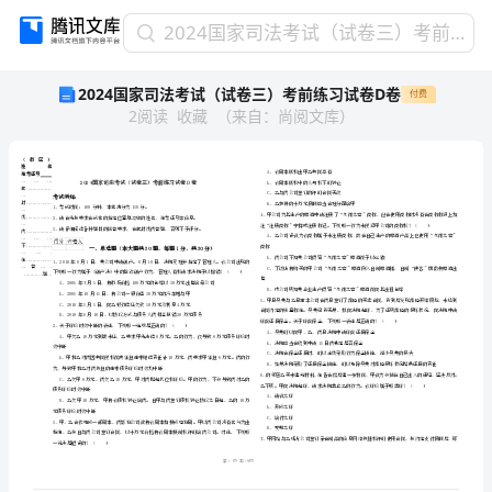
2024
2024国家司法考试（试卷三）考前练习试卷D卷
国
2024国家司法考试（试卷三）考前练习试卷D卷
付费
家
2
阅读
收藏
（
来自
：
尚阅文库
）
司
法
考
试
（试
卷
三）
省