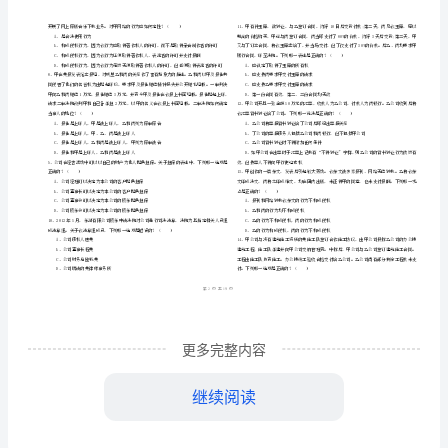
市
（
区）
考
姓名
考
准
证号
前
………
国家司法考试
试卷三）考前练习试卷
2024
（
D
密
……….………
练
…
考试须知
：
封
………………
习
1、考试时间：180分钟，本卷满分为150分。
…
线
………………
试
…
内
……..………
………
卷
不
………………
单选题
本大题共
题
每题
分
共
一、
（
50
，
1
，
50
…….
D
准
………………
1、2010年8月1日，某公司申请破产。8月10日，法院受理并指定了
答
…….
卷
下列哪一行为属于《破产法》中的欺诈破产行为，
更多完整内容
题
……………
2024
继续阅读
国