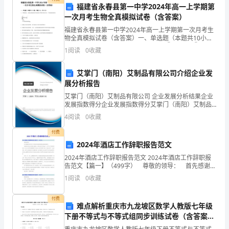
福建省永春县第一中学2024年高一上学期第
共
方允许
方使
方的
牌
方对
方
牌的使
一次月考生物全真模拟试卷（含答案）
（一）甲
乙
用甲
品
，乙
甲
品
用不具
和
福建省永春县第一中学2024年高一上学期第一次月考生
物全真模拟试卷（含答案）一、单选题（本题共10小
国
题，每题3分，共30分）1、下图曲线①、曲线②描述
性
。
1
阅读
0
收藏
的是环境因素与呼吸作用的关系，下列叙述错误的是A．
民
艾掌门（南阳）艾制品有限公司介绍企业发
法
方
店销售
方产
方为
方
供
店的技术支撑
务培
（二）乙
开
甲
品，甲
乙
提
开
、服
训
展分析报告
典》
艾掌门（南阳）艾制品有限公司 企业发展分析结果企业
发展指数得分企业发展指数得分艾掌门（南阳）艾制品
持体
有限公司综合得分说明：企业发展指数根据企业规模、
及
系。
4
阅读
0
收藏
企业创新、企业风险、企业活力四个维度对企业发展情
况进
有
付费
2024年酒店工作辞职报告范文
方选择成为
的省
市
商
自本合
签
之
（三）乙
万元
/
/县代理
,
同
订
关
2024年酒店工作辞职报告范文 2024年酒店工作辞职报
告范文【篇一】（499字） 尊敬的领导： 首先感谢你
法
们在百忙之中抽出时间阅读和批复我的辞职报告。 承
方应向
方支
的
费
乙
甲
付万元
加盟
1
阅读
0
收藏
蒙你们的关心和照顾，使我在__酒店北京
律、
付费
法
难点解析重庆市九龙坡区数学人教版七年级
第
条加盟
三
区
下册不等式与不等式组同步训练试卷（含答案解
规
析）