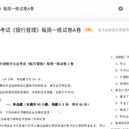
考试《银行管理》每周一练试卷A卷
本文由尚阅文库提供
付费
省
（市区）
姓名
准考证号
………
密
……….………
…
考试须知：
封
………………
1、考试时间：120分钟，本卷满分为100分。
…
线
………………
…
内
……..………