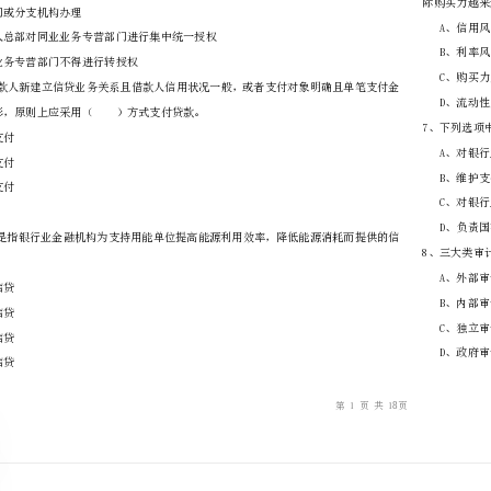
………
不
………………
…….
准
………………
1、下列选项中，不符合银行
答
…….
A、由法人总部建立或指定专营部门负责经营
题
……………
委托其他部门或分支机构办理
C、由法人总部对同业业务专营部门进行集中统一授权
D、同业业务专营部门不得进行转授权
额较大的情形，原则上应采用（）方式支付贷款。
A、委托支付
B、受托支付
C、自主支付
D、对冲