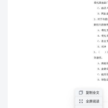
管
理》
每
周
一
练
试
卷
复制全文
A
全屏阅读
卷