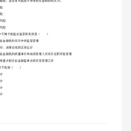
A、催生了大型企业的
B、节省了企业集团
一、单选题（本题共90小题，每题0.5分，共计45分）
C、降低了企业的系统风险
开展同业业务要求的是（）
D、防控企业集团资金风险
B、商业银行同业业务专营部门对可以通过金融交易市场进行电子化交易的同业业务，可以
A、信用风险
B、利率风险
C、购买力风险
2、对于与借款人新建立信贷业务关系且借款人信用状况一般，或者支付对象明确且单笔支付金
D、流动性风险