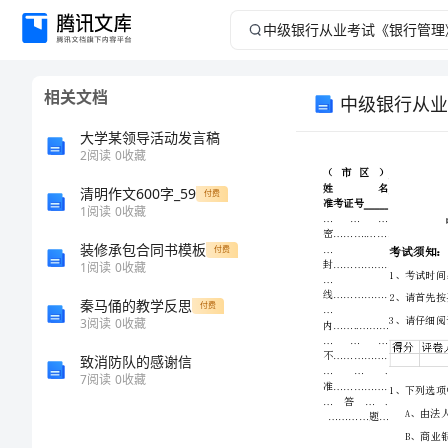
中
级
相关文档
中级银行从业
银
大学某领导活动发言稿
行
2
阅读
0
收藏
清明作文600字_59
从
付费
1
阅读
0
收藏
业
装修承包合同书模板
付费
1
阅读
0
收藏
考
秦马俑的教学反思
付费
3
阅读
0
收藏
试
致消防队的感谢信
《银
7
阅读
0
收藏
行