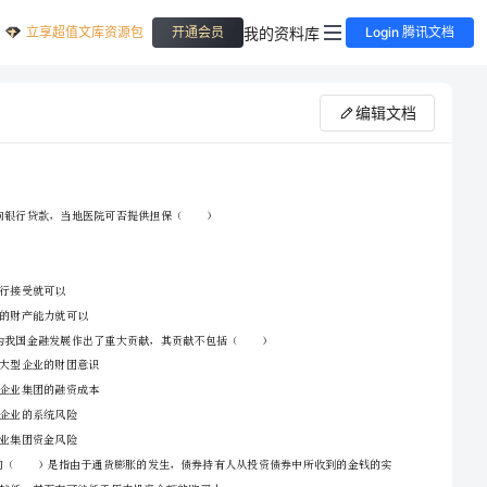
立享超值文库资源包
我的资料库
开通会员
Login 腾讯文档
编辑文档
中级银行从业考试《银行管理》每周一练试卷A卷
A、可以
B、不可以
C、只要银行接受就可以
D、有相应的财产能力就可以
2、请首先按要求在试卷的指定位置填写您的姓名、准考证号等信息。
3、请仔细阅读各种题目的回答要求，在密封线内答题，否则不予评分。