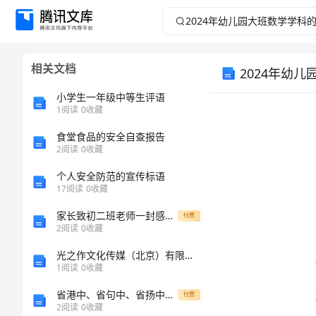
2024
年
相关文档
2024年幼
幼
小学生一年级中等生评语
儿
1
阅读
0
收藏
园
食堂食品的安全自查报告
2
阅读
0
收藏
大
个人安全防范的宣传标语
17
阅读
0
收藏
班
家长致初二班老师一封感谢信
付费
2
阅读
0
收藏
数
结：
光之作文化传媒（北京）有限公司介绍企业发展分析报告
学
1
阅读
0
收藏
省港中、省句中、省扬中三校高一语文期末联测试卷 新课标 试题
付费
学
2
阅读
0
收藏