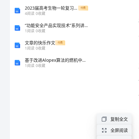
科
2023届高考生物一轮复习双优单元滚动双测卷细胞的代谢B卷
付费
4
阅读
0
收藏
的
“功能安全产品实现技术”系列讲座 第5讲 安全相关产品的硬件实现(二)
1
阅读
0
收藏
工
文章的快乐作文
付费
1
阅读
0
收藏
作
基于改进Alopex算法的燃机中冷器优化设计
总
1
阅读
0
收藏
结
2024
年
幼
复制全文
儿
全屏阅读
园