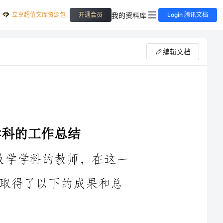
立享超值文库资源包
我的资料库
开通会员
Login 腾讯文档
编辑文档
自2024年起，我在幼儿园大班担任数学学科的教师，在这一
年里，我开展了一系列的数学教学活动，取得了以下的成果和总
1.教学目标明确：在每一堂课前，我都会设定明确的教学目
标，根据幼儿的年龄特点和发展需求，制定相应的目标和任务，