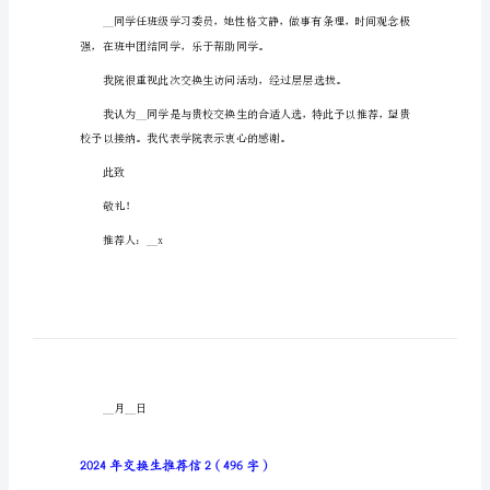
2024年交换生推荐
汇
尊敬的__大学的老师：
编）
2024
年
校之间进行相互学习交流的良
交
换
生
推
荐
为“____x”。
信
2024
年