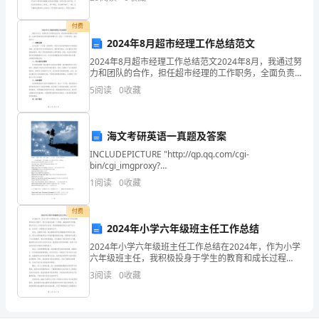
怀抱;漂泊的浮萍离不开水，即使轻盈无依，
之
付费
间
2024年8月超市经理工作总结范文
推荐人：__X
2024年8月超市经理工作总结范文2024年8月，我通过努
进
力和团队的合作，担任超市经理的工作职务，全面负责
超市的日常运营和管理工作。经过一个月的时间，我总
5
阅读
0
收藏
行
____年__月__日
结如下：一、销售业绩在过去的一个月里，我和团队
相
海文考研英语一真题及答案
互
INCLUDEPICTURE "http://qp.qq.com/cgi-
bin/cgi_imgproxy?
学
url=http%3A%2F%2Ffmn.xnimg.cn%2Ffmn045%2F20100
1
阅读
0
收藏
习
付费
交
2024年小学六年级班主任工作总结
流
2024年小学六年级班主任工作总结在2024年，作为小学
六年级班主任，我积极投身于学生的教育和成长过程
的
中，努力为他们创造一个积极、高效的学习环境。通过
3
阅读
0
收藏
对自己工作的总结与反思，我希望能够发现自己的不足
良
之