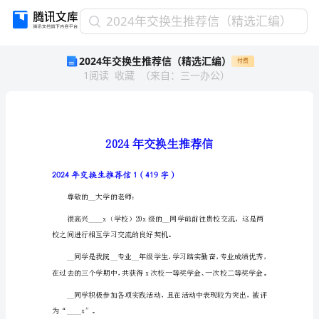
2024
2024年交换生推荐信（精选汇编）
年
2024年交换生推荐信（精选汇编）
付费
交
1
阅读
收藏
（
来自
：
三一办公
）
换
生
推
荐
信
（精
选