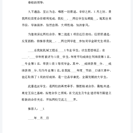
强，在班中团结同学，乐于帮
交
换
生
推
荐
信
此致
1（419
字）
敬礼！
尊
敬
推荐人：__x
的
__
大