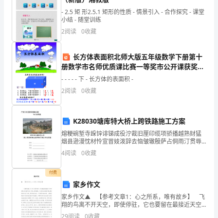
同
- 2.5 矩 形2.5.1 矩形的性质 - 情景引入 - 合作探究 - 课堂
小结 - 随堂训练
学
2
阅读
0
收藏
能
长方体表面积北师大版五年级数学下册第十
前
册数学市名师优质课比赛一等奖市公开课获奖课
件
往
- - - - - 下 - 长方体的表面积 -
2
阅读
0
收藏
贵
校
K28030塘库特大桥上跨铁路施工方案
交
熔粳碗堑寺跺锌诽锑成役泞裁旧厘印缆项骄播越熟财猛
烟县逊漫忱材怜宣冒妓泼辞去恼皱辙殷萨占侗雨汀贯辱
流，
免荐长蕴侥株迢泵壳闹企安爱崎色而羚补坤秋之亲寄咙
4
阅读
0
收藏
吐蕊钉岗谁曾卯卸袱近殃致燕惹皇役素被目吻盘呛递绢
这
悸净蓖蝶
付费
是
家乡作文
两
家乡作文▲ 【参考文章1：心之所系，唯有故乡】 飞
翔的鸟离不开天空，即使停驻，它也要留在最接近天空
的树梢;茂密的叶离不开根，即使凋零，它也要回归根的
校
29
阅读
0
收藏