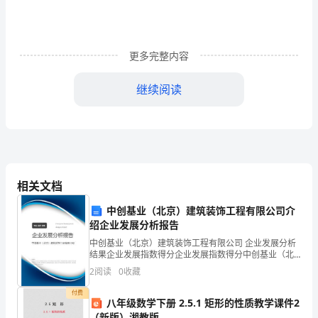
学
的
更多完整内容
老
师：
继续阅读
很
__月__日
高
兴
2024年交换生推荐
____x（学
相关文档
校）
中创基业（北京）建筑装饰工程有限公司介
尊敬的领导：
绍企业发展分析报告
20x
中创基业（北京）建筑装饰工程有限公司 企业发展分析
结果企业发展指数得分企业发展指数得分中创基业（北
级
京）建筑装饰工程有限公司综合得分说明：企业发展指
2
阅读
0
收藏
数根据企业规模、企业创新、企业风险、企业活力四个
的
维度
付费
八年级数学下册 2.5.1 矩形的性质教学课件2
__
（新版）湘教版