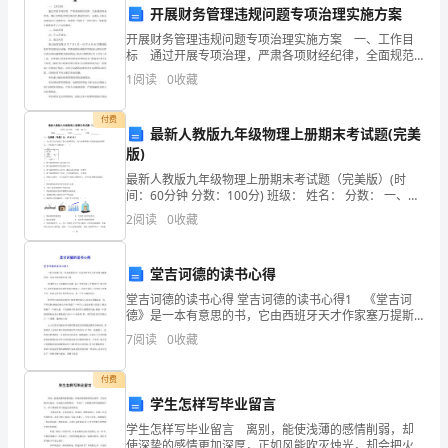
和
开展财务管理违规问题专项治理实施方案
总
开展财务管理违规问题专项治理实施方案 一、工作目
标 通过开展专项治理，严肃各项财经纪律，全面规范
结，
财务管理，履行好财务管理主体责任和监管责任，从源
1
阅读
0
收藏
策和创新提供了支持和帮助。
头上防范违规违纪行为的发生，切实把“钱袋子”管住管
是
付费
最新人教版九年级物理上册期末考试题(完美
不
版)
断
最新人教版九年级物理上册期末考试题（完美版）(时
间：60分钟 分数：100分) 班级： 姓名： 分数： 一、选
提
择题（每题2分，共3
2
阅读
0
收藏
升
堂吉诃德的读书心得
自
堂吉诃德的读书心得 堂吉诃德的读书心得1 《堂吉诃
造更好的工作业绩。
我
德》是一本有意思的书，它由西班牙天才作家塞万提斯
创作，这本书深深地打动了我. 故事的主人公叫做堂吉
7
阅读
0
收藏
的
诃德，由于平时里读了许多的关于骑士的书，因受其影
重
付费
学生怎样写毕业留言
要
学生怎样写毕业留言 离别，能使浅薄的感情削弱，却
使深挚的感情更加深厚，正如风能吹灭烛光，却会把火