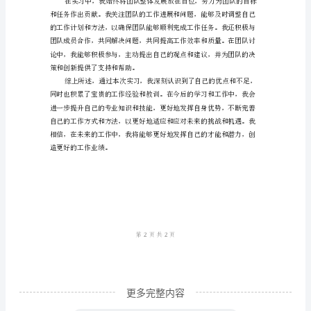
范
三、解决问题和创新能力突出
文
自
我
鉴
定
和建议。
是
四、团队合作能力和
对
自
己
在
实
更多完整内容
习