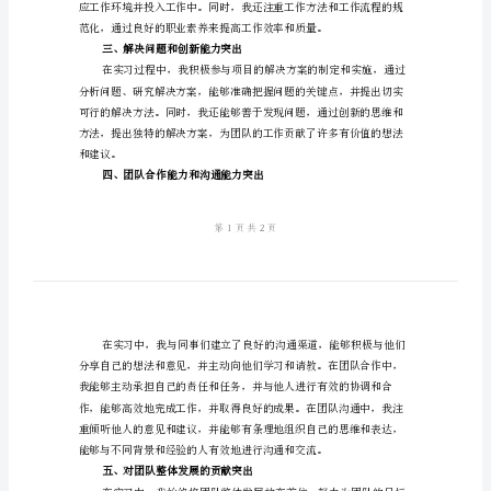
范
文
定。
有
作态度端正，积极主动
一、工
关
实
习
自
我
二、学习能力和职业素养突出
鉴
定
标
准