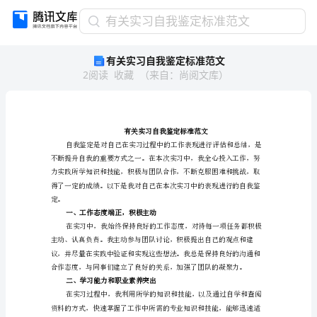
有
有关实习自我鉴定标准范文
关
有关实习自我鉴定标准范文
实
2
阅读
收藏
（
来自
：
尚阅文库
）
习
自
我
鉴
定
标
准