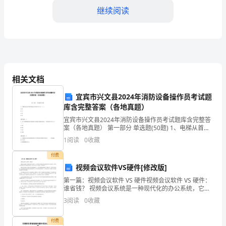
继续阅读
过
程
中
的
相关文档
工
宜宾市兴文县2024年消防设备操作员考试题
作
库含完整答案（各地真题）
表
宜宾市兴文县2024年消防设备操作员考试题库含完整答
案（各地真题） 第一部分 单选题(50题) 1、电梯从首层
现
至顶层的运行时间不宜大于（）s。
1
阅读
0
收藏
A.60B.70C.80D.90【答案】：A2、每个
进
付费
五、对团队整体发展的贡献突出
视频会议软件VS硬件[修改版]
行
第一篇：视频会议软件 VS 硬件视频会议软件 VS 硬件：
谁省钱？ 视频会议系统是一种现代化的办公系统，它可
评
以使不同会场的实时现场场景和语音互连起来，同时向
3
阅读
0
收藏
与会者提供分享听觉和视觉的空间，使各与会方有
估
付费