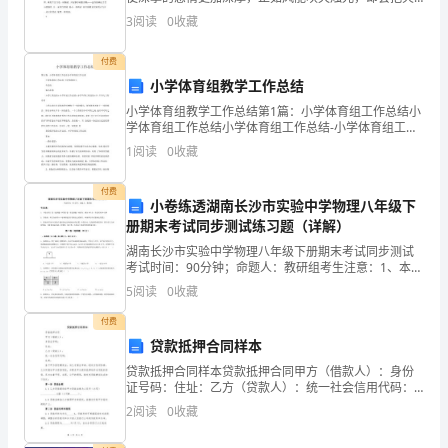
方
扇得更旺。 毕业了，多想留住那些温暖的日子，多么渴
3
阅读
0
收藏
望着早日投进生活的洪流。 不要说珍重，不要说再
式
见，
付费
之
小学体育组教学工作总结
一。
小学体育组教学工作总结第1篇：小学体育组工作总结小
学体育组工作总结小学体育组工作总结-小学体育组工作
在
总结精心推荐小学工作总结I小学年度工作总结I小学年终
1
阅读
0
收藏
工作总结I小 学个人工作总结工作总结往往是集精华
本
付费
小卷练透湖南长沙市实验中学物理八年级下
次
册期末考试同步测试练习题（详解）
实
湖南长沙市实验中学物理八年级下册期末考试同步测试
考试时间：90分钟；命题人：教研组考生注意：1、本卷
习
分第I卷（选择题）和第Ⅱ卷（非选择题）两部分，满分
5
阅读
0
收藏
100分，考试时间90分钟2、答卷前，考生务必用
中，
付费
贷款抵押合同样本
我
贷款抵押合同样本贷款抵押合同甲方（借款人）：身份
证号码：住址：乙方（贷款人）：统一社会信用代码：
全
住所：鉴于甲方因急需资金，向乙方提出申请，经双方
2
阅读
0
收藏
友好协商，乙方同意向甲方提供贷款，并要求甲方提供
心
抵押物作