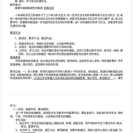
册
教材分析
（统
（一）课文说明：
编
2023
的欣赏能力。
年
更
新）
生以后的自主学习有极大的帮助。
《湖
心
（二）教学目标及重难点的确立
教学目标：
亭
1