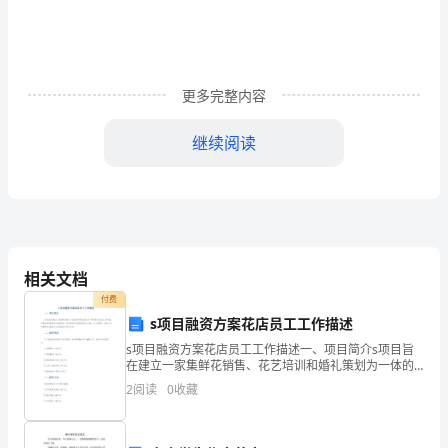
雪》
4
教
媒体使用
学
更多完整内容
设
思路清晰、提示到位，起到事半功倍的作用
计
继续阅读
张
岱
教
相关文档
材
付费
分
s项目融资方案花店员工工作描述
s项目融资方案花店员工工作描述一、项目简介s项目旨
析
在建立一家集鲜花销售、花艺培训和婚礼策划为一体的
综合性花店。通过提供高品质的鲜花和优质的服务，吸
（一）
2
阅读
0
收藏
引顾客并创造稳定的收入来源。为了实现这一目标，我
们需要
课
学习：