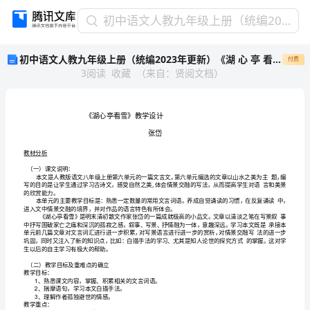
初
初中语文人教九年级上册（统编2023年更新）《湖 心 亭 看 雪》教学设计
中
初中语文人教九年级上册（统编2023年更新）《湖 心 亭 看 雪》教学设计
付费
语
3
阅读
收藏
（
来自
：
贤阅文档
）
文
人
教
九
年
亭看
教学
《湖心
雪》
设
级
上