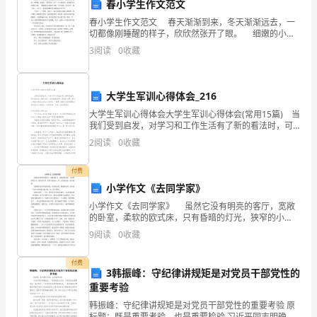
春小学生作文范文
（-）初读：疏通字词，整体感知。
文
春小学生作文范文 春天渐渐到来，冬天渐渐远去，一
说
切都像刚睡醒的样子，欣欣然张开了眼。 细嫩的小
草，偷偷地，偷偷地从土里钻出来，丝毫没被别人觉
3
阅读
0
收藏
明：
察。伸伸腰，扭扭身，田野里就一大片一大片满是的，
学生活动：
装饰
1
本
难句、重要字词。
大学生军训心得体会_216
文
2
大学生军训心得体会大学生军训心得体会(常用15篇) 当
我们受到启发，对学习和工作生活有了新的看法时，可
是
师生共同解答。
以记录在心得体会中，这样能够培养人思考的习惯。那
2
阅读
0
收藏
么心得体会到底应该怎么写呢？下面是小编为大家
人
付费
教
3
小学作文《去同学家》
版
小学作文《去同学家》 虽然它没有明亮的客厅，宽敞
的卧室，柔软的欧式床，只有昏暗的灯光，狭窄的小
（二）熟读：问题探究，体味情感。
语
床，巴掌大的地方，但，它依然是家，依旧温暖。 虽
9
阅读
0
收藏
1
然他们没有明亮的双眼，时尚的穿着，潮流的打扮，甚
至
文
付费
3韩振峰：守纪律讲规矩是对党员干部党性的
问题预设：
八
重要考验
A
年
韩振峰：守纪律讲规矩是对党员干部党性的重要考验 原
标题：既是重要考验，也是重要检验 习近平同志明确指