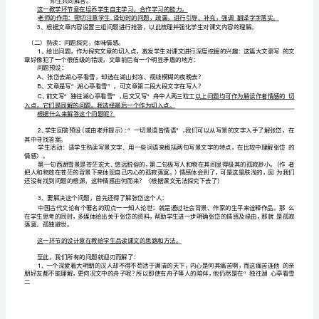
2
、揣摩语句，学习本文白描手法。
看
3
、理解作者孤独避世的情感。
教学重点：
雪》
揣,语句，学习本文白描手法。
教
教学难点：
理解作者孤独避世的情感学情分析
学
设
计
究课文的兴趣。
《湖
教学方法
心
1
、朗读法：教学千法，朗读为本。
亭
看
2
3