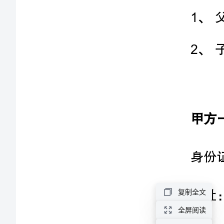
协
议
适
用
情
身份证号：
形：
1、
地址：
父
母
联系方式：
向
子
复制全文
女
身份证号：
全屏阅读
赠