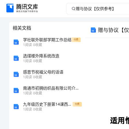
赠
与
相关文档
赠与协议【仅
协
学社联外联部学期工作总结
付费
议
1
阅读
0
收藏
选煤楼外降系统改造
【仅
1
阅读
0
收藏
供
感恩节祝福父母的话语
1
阅读
0
收藏
参
南通市初拥纺织品有限公司介绍企业发展分析报告
1
阅读
0
收藏
适用情形：
考】
九年级历史下册第14课西方经济发展的“黄金时代”20世纪70年代初美国面临的经济难题素材川教版
付费
赠
1
阅读
0
收藏
1
与
2