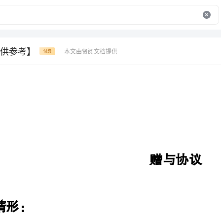
供参考】
本文由贤阅文档提供
付费
赠与协议
、父母向子女赠与房产；
、子女已经结婚/尚未结婚的，都可以使用本协议。