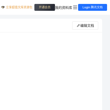
立享超值文库资源包
我的资料库
开通会员
Login 腾讯文档
编辑文档