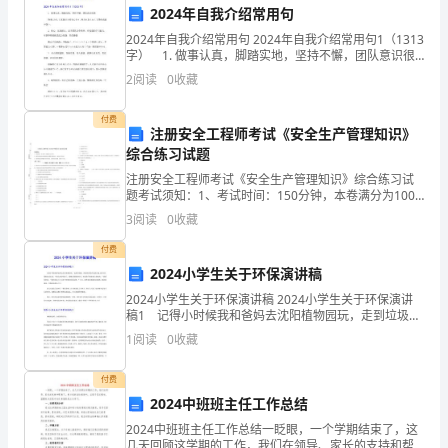
极
2024年自我介绍常用句
参
三、取得的成绩和收获
2024年自我介绍常用句 2024年自我介绍常用句1（1313
字） 1. 做事认真，脚踏实地，坚持不懈，团队意识很
与
强 物事に対して真面目で着実に行う。努力を怠らな
2
阅读
0
收藏
くて団体意識が強い。 2. 热心
了
付费
注册安全工程师考试《安全生产管理知识》
班
综合练习试题
级
注册安全工程师考试《安全生产管理知识》综合练习试
题考试须知：1、考试时间：150分钟，本卷满分为100
的
分。 2、请首先按要求在试卷的指定位置填写您的姓名、
3
阅读
0
收藏
准考证号等信息。 3、请仔细阅读各种题目的回答
组
付费
的力量。
2024小学生关于环保演讲稿
织
2024小学生关于环保演讲稿 2024小学生关于环保演讲
和
稿1 记得小时候我和爸妈去沈阳植物园玩，走到垃圾
桶。我爸妈突然看见我在地上捡东西。我妈走过去说：
1
阅读
0
收藏
“我又在捡吃的了，我想让我妈给你买，但是你不能
管
付费
理
2024中班班主任工作总结
工
2024中班班主任工作总结一眨眼，一个学期结束了，这
几天回顾这学期的工作，我们在领导、家长的支持和帮