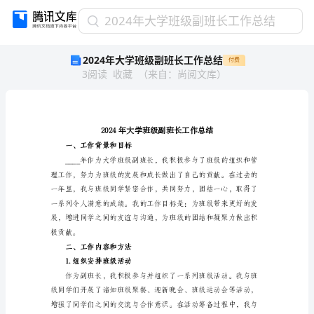
2024
2024年大学班级副班长工作总结
年
2024年大学班级副班长工作总结
付费
大
3
阅读
收藏
（
来自
：
尚阅文库
）
学
班
级
副
班
长
一、工作背景和目标
工