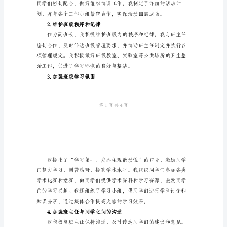
作
总
结
2024
极贡献。
年
二、工作内容和方法
大
1.组织安排班级活动
学
班
级
副
班
长