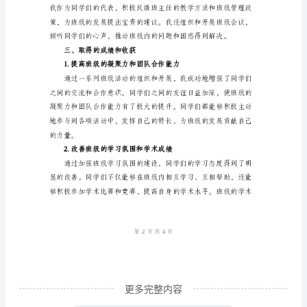
工
2.维护班级秩序和纪律
作
总
结
一、
工
作
3.加强班级学习氛围
背
景
和
目
标
更多完整内容