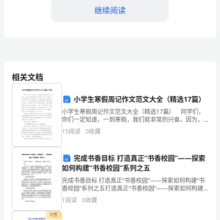
____
继续阅读
年
作
为
大
相关文档
学
小学生寒假周记作文范文大全（精选17篇）
班
小学生寒假周记作文范文大全（精选17篇） 同学们，
级
你们一定知道，一到寒假，我们就非常的兴奋。因为，
它不但是我们的寒假，也是中国人民一年一度的春节。
15
阅读
0
收藏
副
在春节里家家户户都喜气洋洋，小朋友们还有压岁钱
4.加强班主任与同
拿，真
班
完成书香目标 打造真正“书香校园”——探索
如何构建“书香校园”系列之五
长，
完成书香目标 打造真正“书香校园”——探索如何构建“书
我
香校园”系列之五打造真正“书香校园”——探索如何构建
“书香校园”系列之五引言在当今社会，知识的获取与传播
1
阅读
0
收藏
积
具有重要意义。教育被誉为社会进步的重要动
付费