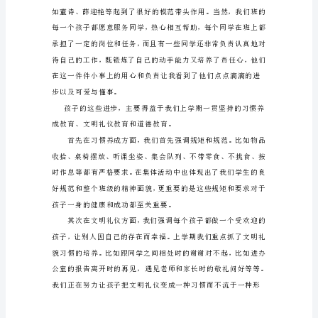
长
鼓励成绩不理想的同学。）
会
班
主
任
发
言
稿
尊
敬
的
各