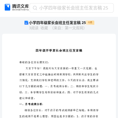
小
小学四年级家长会班主任发言稿 25
学
小学四年级家长会班主任发言稿 25
付费
四
3
阅读
收藏
（
来自
：
第一文库网
）
年
级
家
长
会
班
主
尊敬的各位家长朋友们：