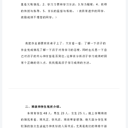
任
大家下午好
发
言
稿
25
建议和希望。
四
一、月考成绩分析
：
年
级
开
学
家
5