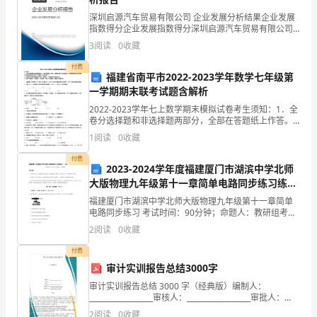
兴
深圳启源汽车贸易有限公司 企业发展分析结果企业发展
指数得分企业发展指数得分深圳启源汽车贸易有限公司
综合得分说明：企业发展指数根据企业规模、企业创
与
3
阅读
0
收藏
新、企业风险、企业活力四个维度对企业发展情况进行
评价。
步以及可爱与懂事。
大
付费
福建省南平市2022-2023学年数学七年级第
一学期期末联考试题含解析
家
2022-2023学年七上数学期末模拟试卷考生须知：1．全
在
卷分选择题和非选择题两部分，全部在答题纸上作答。
成教育、文明礼仪教育和
选择题必须用2B铅笔填涂；非选择题的答案必须用黑色
1
阅读
0
收藏
新
字迹的钢笔或答字笔写在“答题纸”相应位置上。
付费
的
2023-2024学年度福建厦门市湖滨中学北师
大版物理九年级第十一章简单电路同步练习练习
一
题（解析版）
福建厦门市湖滨中学北师大版物理九年级第十一章简单
电路同步练习 考试时间：90分钟；命题人：教研组考生
年
注意：1、本卷分第I卷（选择题）和第Ⅱ卷（非选择题）
2
阅读
0
收藏
两部分，满分100分，考试时间90分钟2、答卷前
里
付费
又
审计实训报告总结3000字
孩子一身的健康和成功都
审计实训报告总结 3000 字（经典版）编制人：
一
__________________审核人：__________________审批人：
__________________编制单位：_________
2
阅读
0
收藏