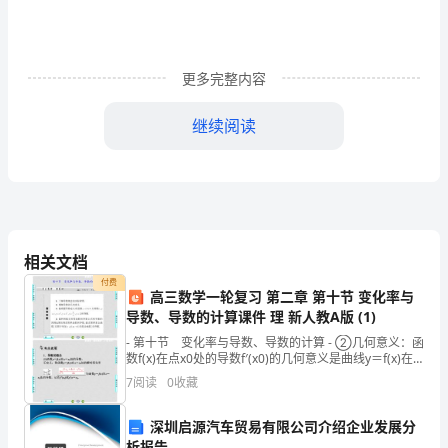
位
家
更多完整内容
长
朋
继续阅读
友
二、班级和学生现状介绍。
们：
本班有学生
大
相关文档
家
付费
高三数学一轮复习 第二章 第十节 变化率与
下
导数、导数的计算课件 理 新人教A版 (1)
、
午
- 第十节 变化率与导数、导数的计算 - ②几何意义：函
数f(x)在点x0处的导数f′(x0)的几何意义是曲线y＝f(x)在
好！
点(x0，f(x0)处的_______
7
阅读
0
收藏
很
深圳启源汽车贸易有限公司介绍企业发展分
高
析报告