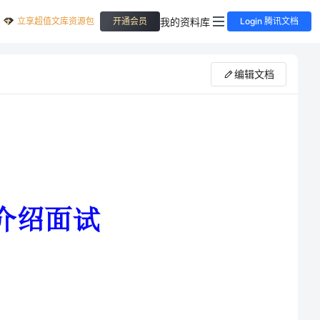
立享超值文库资源包
我的资料库
开通会员
Login 腾讯文档
编辑文档