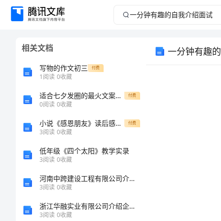
一
分
相关文档
一分钟有趣的
钟
写物的作文初三
付费
有
1
阅读
0
收藏
适合七夕发圈的最火文案220句
趣
付费
0
阅读
0
收藏
的
小说《感恩朋友》读后感范文550字
付费
3
阅读
0
收藏
自
低年级《四个太阳》教学实录
3
阅读
0
收藏
我
河南中跨建设工程有限公司介绍企业发展分析报告
介
3
阅读
0
收藏
浙江华融实业有限公司介绍企业发展分析报告
绍
3
阅读
0
收藏