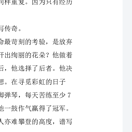
刘伟，一场意外，失去双臂，这是对生命最苛刻的考验，是放弃
对生命的渴求，还是让生命在痛苦与挫折中开出绚丽的花朵？他做着
激烈的思想斗争，那些日子他度日如年。最后，他选择了后者。他决
彩虹的日子
里，他付出了惊人并难以想象的努力，他用脚弹琴，每天苦练至少7
个小时，终于在“中国达人秀”的舞台上，他一鼓作气赢得了冠军。
在寻觅彩虹的日子里，他的拼搏使他达到常人亦难攀登的高度，谱写
谢娜，10年间，在家庭变故的情况下，她没有放弃自己的理想；
在事业低谷时，她坚持着心中的梦想；在流言蜚语满天时，她仍坚守
着心中的“彩虹”。历经10年的磨练，她的`事业如日中天，在寻觅
彩虹的日子里，有欢笑有泪水，在一路欢笑和泪水中，她沉淀了感想