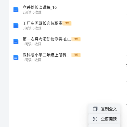
文
竞聘处长演讲稿_16
2
阅读
0
收藏
寻
工厂车间班长岗位职责
付费
3
阅读
0
收藏
觅
第一次月考滚动检测卷-山西太原市育英中学物理八年级下册物质的物理属性专题测评练习题（含答案详解）
彩
付费
3
阅读
0
收藏
虹
教科版小学二年级上册科学期末测试卷及参考答案【培优b卷】
付费
的
3
阅读
0
收藏
日
子
高
一
复制全文
作
文
全屏阅读