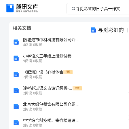
寻
觅
相关文档
寻觅彩虹的日
彩
防城港市中材科技有限公司介绍企业发展分析报告
虹
4
阅读
0
收藏
小学语文三年级上册测试卷
的
9
阅读
0
收藏
日
《赶海》读书心得体会
付费
2
阅读
0
收藏
子
逢考必过语文古诗词解析-乌衣巷
付费
2
阅读
0
收藏
高
北京大绿包餐饮有限公司介绍企业发展分析报告
一
2
阅读
0
收藏
中学综合科技楼、寄宿楼建设工程可行性研究报告
作
3
阅读
0
收藏