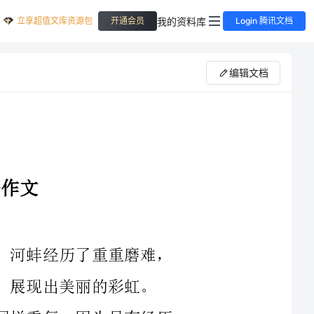
立享超值文库资源包
我的资料库
开通会员
Login 腾讯文档
编辑文档
烟花燃烧了自己的躯壳，开出灿烂之花；河蚌经历了重重磨难，
丽的彩虹。
一帆风顺之于人生固然重要，但苦难也同样重复。因为只有经历